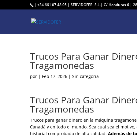
| +34 661 07 48 05 | SERVIDOFER, S.L.| C/ Honduras 6 | 
Trucos Para Ganar Diner
Tragamonedas
por
|
Feb 17, 2026
| Sin categoría
Trucos Para Ganar Diner
Tragamonedas
Trucos para ganar dinero en la máquina tragamoneda
Canadá y en todo el mundo. Sea cual sea el motivo
historial comprobado de alta calidad.
Además de tod