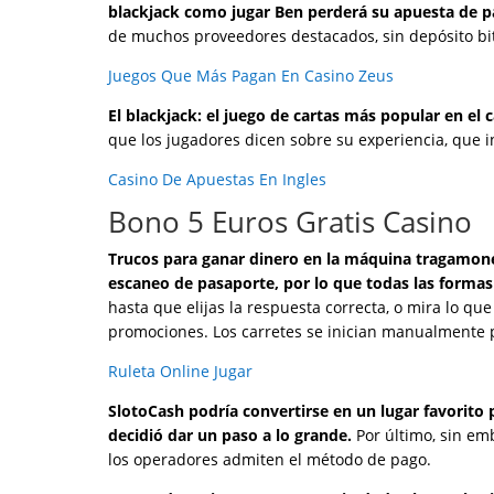
blackjack como jugar Ben perderá su apuesta de p
de muchos proveedores destacados, sin depósito bitc
Juegos Que Más Pagan En Casino Zeus
El blackjack: el juego de cartas más popular en el c
que los jugadores dicen sobre su experiencia, que in
Casino De Apuestas En Ingles
Bono 5 Euros Gratis Casino
Trucos para ganar dinero en la máquina tragamoned
escaneo de pasaporte, por lo que todas las formas
hasta que elijas la respuesta correcta, o mira lo q
promociones. Los carretes se inician manualmente p
Ruleta Online Jugar
SlotoCash podría convertirse en un lugar favorito
decidió dar un paso a lo grande.
Por último, sin em
los operadores admiten el método de pago.