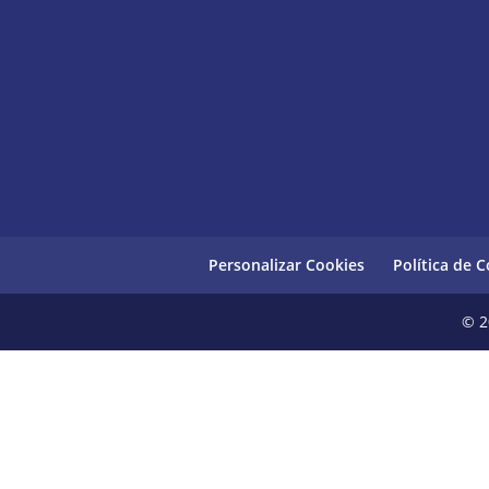
Personalizar Cookies
Política de 
© 2