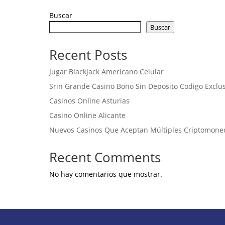
Buscar
Buscar
Recent Posts
Jugar Blackjack Americano Celular
Srin Grande Casino Bono Sin Deposito Codigo Exclu
Casinos Online Asturias
Casino Online Alicante
Nuevos Casinos Que Aceptan Múltiples Criptomone
Recent Comments
No hay comentarios que mostrar.