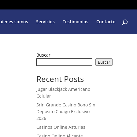
uienes somos
Servicios
Testimonios
Contacto
Buscar
Buscar
Recent Posts
Jugar Blackjack Americano
Celular
Srin Grande Casino Bono Sin
Deposito Codigo Exclusivo
2026
Casinos Online Asturias
Casino Online Alicante