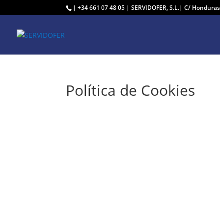
| +34 661 07 48 05 | SERVIDOFER, S.L.| C/ Hondura
Política de Cookies