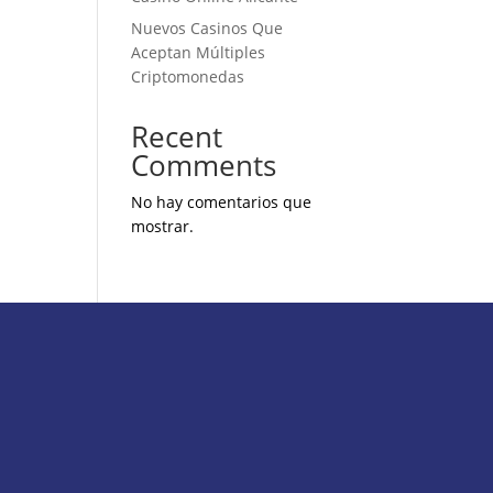
Nuevos Casinos Que
Aceptan Múltiples
Criptomonedas
Recent
Comments
No hay comentarios que
mostrar.