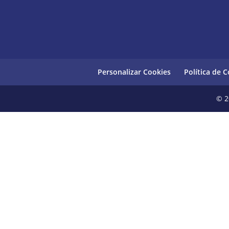
Personalizar Cookies
Política de 
© 2