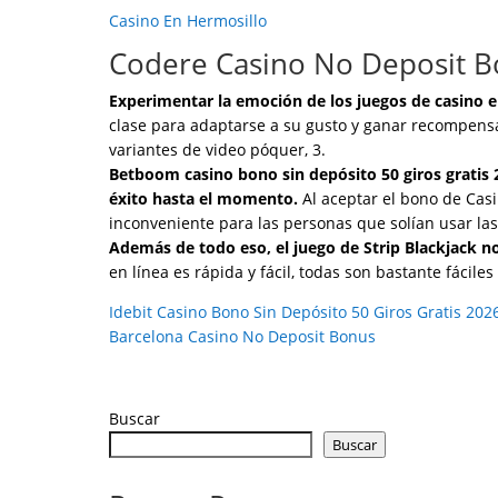
Casino En Hermosillo
Codere Casino No Deposit 
Experimentar la emoción de los juegos de casino en
clase para adaptarse a su gusto y ganar recompensa
variantes de video póquer, 3.
Betboom casino bono sin depósito 50 giros gratis 2
éxito hasta el momento.
Al aceptar el bono de Cas
inconveniente para las personas que solían usar las
Además de todo eso, el juego de Strip Blackjack no
en línea es rápida y fácil, todas son bastante fáciles
Idebit Casino Bono Sin Depósito 50 Giros Gratis 202
Barcelona Casino No Deposit Bonus
Buscar
Buscar