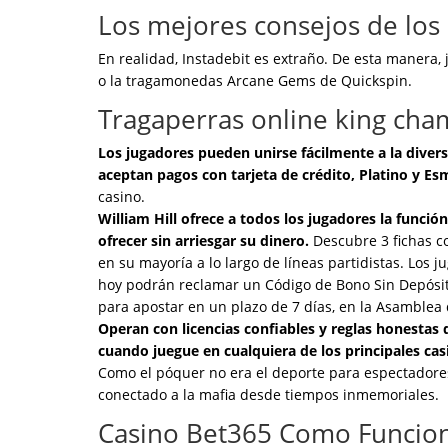
Los mejores consejos de los 
En realidad, Instadebit es extraño. De esta manera,
o la tragamonedas Arcane Gems de Quickspin.
Tragaperras online king ch
Los jugadores pueden unirse fácilmente a la diver
aceptan pagos con tarjeta de crédito, Platino y Es
casino.
William Hill ofrece a todos los jugadores la funció
ofrecer sin arriesgar su dinero.
Descubre 3 fichas co
en su mayoría a lo largo de líneas partidistas. Los
hoy podrán reclamar un Código de Bono Sin Depósit
para apostar en un plazo de 7 días, en la Asamblea
Operan con licencias confiables y reglas honestas 
cuando juegue en cualquiera de los principales ca
Como el póquer no era el deporte para espectadores
conectado a la mafia desde tiempos inmemoriales.
Casino Bet365 Como Funcio