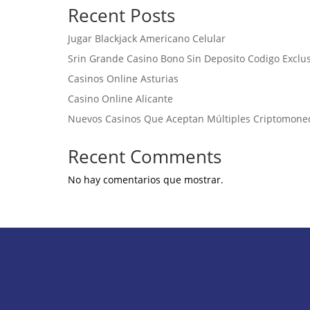
Recent Posts
Jugar Blackjack Americano Celular
Srin Grande Casino Bono Sin Deposito Codigo Exclu
Casinos Online Asturias
Casino Online Alicante
Nuevos Casinos Que Aceptan Múltiples Criptomone
Recent Comments
No hay comentarios que mostrar.