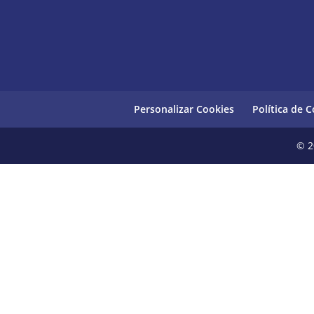
Personalizar Cookies
Política de 
© 2