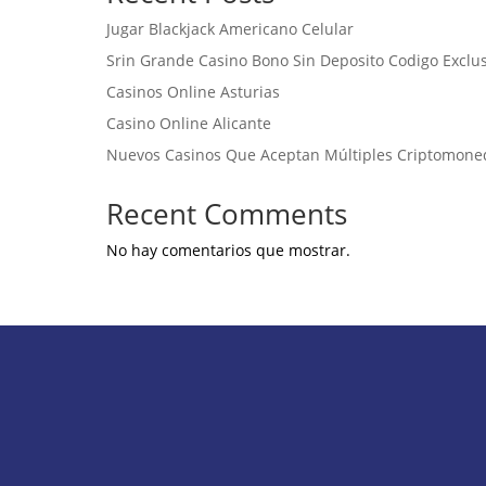
Jugar Blackjack Americano Celular
Srin Grande Casino Bono Sin Deposito Codigo Exclu
Casinos Online Asturias
Casino Online Alicante
Nuevos Casinos Que Aceptan Múltiples Criptomone
Recent Comments
No hay comentarios que mostrar.