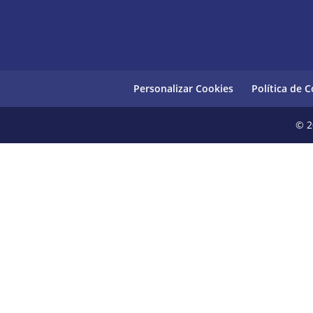
Personalizar Cookies
Política de 
© 2