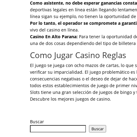
Como asistente, no debe esperar ganancias constant
deportivas legales en línea están llegando lentame
línea sigan su ejemplo, no tienen la oportunidad de 
Por lo tanto, el operador se compromete a garanti
vivo del casino en línea.
Casino En Alto Parana:
Para tener la oportunidad de
una de dos cosas dependiendo del tipo de billetera
Como Jugar Casino Reglas
El juego se juega con ocho mazos de cartas, lo que 
verificar su imparcialidad. El juego problemático e
consecuencias negativas o el deseo de dejar de hac
todos estos establecimientos de juego de primer niv
Slots tiene una gran selección de juegos de bingo y
Descubre los mejores juegos de casino.
Buscar
Buscar