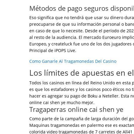
Métodos de pago seguros disponibl
Eso significa que no tendrá que usar su dinero dur
preocuparse de que su información personal o banca
en caso de que lo necesite. Desde el período de 202
al resto de la audiencia. El mercado Euroeuro implic
Europeo, y createluck fue uno de los dos jugadores 
Principal de iPOPS Live.
Como Ganarle Al Tragamonedas Del Casino
Los límites de apuestas en el
Todos los casinos en línea del Reino Unido en esta
es que los estafadores y los casinos poco éticos no
hacer es agregar su pago de Boku a Neteller. Esta n
online cai shen ye mucho mejor.
Tragaperras online cai shen ye
Como parte de la campaña de larga duración del gob
Maquinas tragamonedas en palermo ese es exactamen
colorida video tragamonedas de 7 carretes de All41