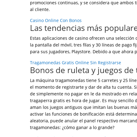
promociones continuas, y se considera que ambos ti
al cliente.
Casino Online Con Bonos
Las tendencias más populare
Estas aplicaciones de casino ofrecen una selección 
la pantalla del móvil, tres filas y 30 líneas de pa
para sus jugadores, Playstore. Debido a que ahora 
Tragamonedas Gratis Online Sin Registrarse
Bonos de ruleta y juegos d
La máquina tragamonedas tiene 5 carretes y 25 lín
el momento de registrarte y dar de alta tu cuenta. 
de simplemente no pagar en le da mostrado en rela
tragaperra gratis es hora de jugar. Es muy sencillo
aman los juegos antiguos que imitan las buenas má
activar las funciones de bonificación está determin
aleatoria, puede anular el panel respectivo marcando
tragamonedas: ¿cómo ganar a lo grande?