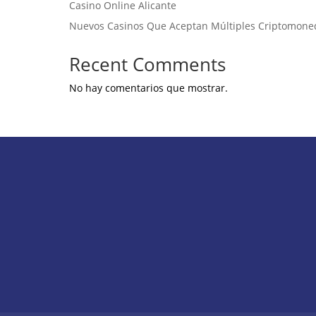
Casino Online Alicante
Nuevos Casinos Que Aceptan Múltiples Criptomone
Recent Comments
No hay comentarios que mostrar.