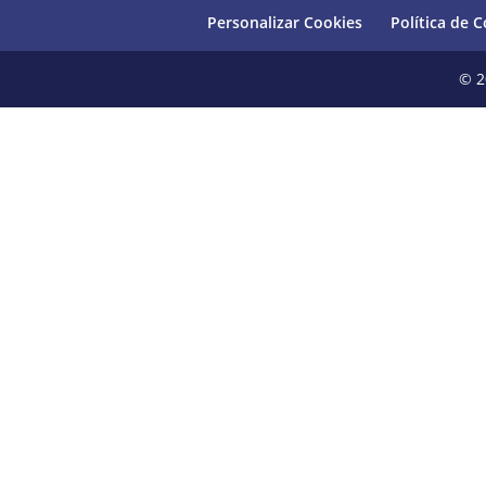
Personalizar Cookies
Política de 
© 2