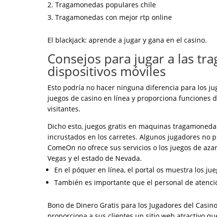
Tragamonedas populares chile
Tragamonedas con mejor rtp online
El blackjack: aprende a jugar y gana en el casino.
Consejos para jugar a las tr
dispositivos móviles
Esto podría no hacer ninguna diferencia para los ju
juegos de casino en línea y proporciona funciones d
visitantes.
Dicho esto, juegos gratis en maquinas tragamoneda
incrustados en los carretes. Algunos jugadores no
ComeOn no ofrece sus servicios o los juegos de aza
Vegas y el estado de Nevada.
En el póquer en línea, el portal os muestra los j
También es importante que el personal de atención
Bono de Dinero Gratis para los Jugadores del Casino
proporciona a sus clientes un sitio web atractivo q