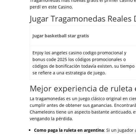
Tragamonedas más nuevas gratis el primer casino en
perdí en este Casino.
Jugar Tragamonedas Reales 
Jugar basketball star gratis
Enjoy los angeles casino codigo promocional y
bonus code 2025 los códigos promocionales o
códigos de bonificación todavía existen, su tiempo
se refiere a una estrategia de juego.
Mejor experiencia de ruleta 
La tragamonedas es un juego clásico original en cie
cumplir antes de obtener sus ganancias. Encontrará
Chameleons tiene un aspecto bastante anticuado, es
vengando la pérdida.
Como paga la ruleta en argentina
: Si un jugador