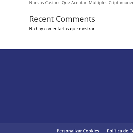
Nuevos Casinos Que Aceptan Múltiples Criptomone
Recent Comments
No hay comentarios que mostrar.
Personalizar Cookies
Política de 