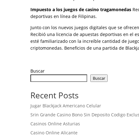
Impuesto a los juegos de casino tragamonedas
Rec
deportivas en línea de Filipinas.
Junto con los nuevos juegos digitales que se ofrec
Recibió una licencia de apuestas deportivas en el 
esté familiarizado con la increíble cantidad de jueg
criptomonedas. Beneficios de una partida de Blackj
Buscar
Buscar
Recent Posts
Jugar Blackjack Americano Celular
Srin Grande Casino Bono Sin Deposito Codigo Exclu
Casinos Online Asturias
Casino Online Alicante