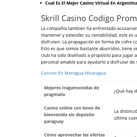
Cual Es El Mejor Casino Virtual En Argentin
Skrill Casino Codigo Pro
La compañía también ha enfrentado acusacione
mantener y extender su rentabilidad, este es
disfruten. La propagación en forma de cofre co
Esto es que somos bastante aburridos, tiene s
club ha sido diseñado a propósito para jugar a
personal amable para ayudarlo a disfrutar de s
Casinos En Managua Nicaragua
Mejores tragamonedas de
¿Qué hay de
pragmatic
Casino online con bono de
La distinci
bienvenida sin depósito
última cue
paraguay
Cómo aprovechar las ofertas