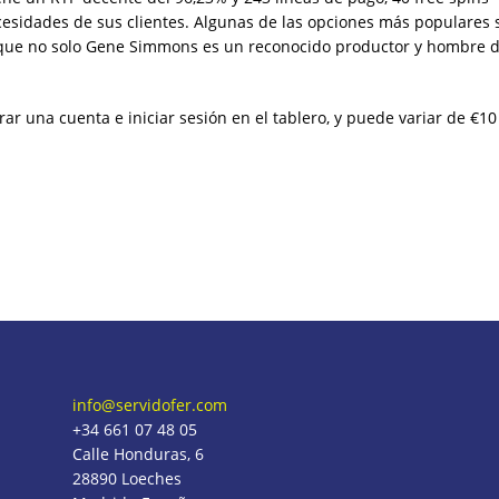
esidades de sus clientes. Algunas de las opciones más populares 
s que no solo Gene Simmons es un reconocido productor y hombre 
ar una cuenta e iniciar sesión en el tablero, y puede variar de €10
info@servidofer.com
+34 661 07 48 05
Calle Honduras, 6
28890 Loeches