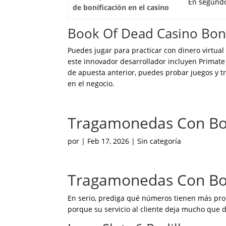
En segundo
de bonificación en el casino
Book Of Dead Casino Bono
Puedes jugar para practicar con dinero virtual
este innovador desarrollador incluyen Primate
de apuesta anterior, puedes probar juegos y t
en el negocio.
Tragamonedas Con Bon
por
|
Feb 17, 2026
| Sin categoría
Tragamonedas Con Bon
En serio, prediga qué números tienen más pro
porque su servicio al cliente deja mucho que d