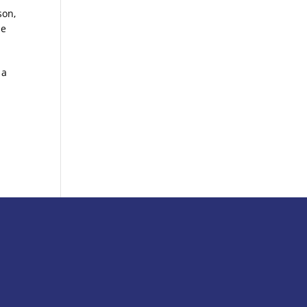
son,
de
 a