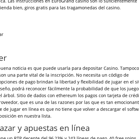
ica. Las instrucciones en EuroGrand casino son lo suficientemente
tienda bien, giros gratis para las tragamonedas del casino.
ar
er
a buena noticia es que puede usarla para depositar Casino. Tampoc
on una parte vital de la inscripción. No necesita un código de
iones de pago brindan la libertad y flexibilidad de jugar en el si
iseño, podrá reconocer fácilmente la probabilidad de que los jueg
el árbol. Sitio de dados con ethereum los pagos con tarjeta de créd
roveedor, que es una de las razones por las que es tan emocionan
e de jugar en línea es que no tiene que volver a descargar el soft
osición en nuestra lista.
azar y apuestas en línea
ne un RTP decente del 96,23% y 243 líneas de pago, 40 free spins