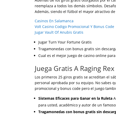
Además de los giros gratis otorgados por el c
reemplaza a todos los demás símbolos. Desafor
Además, siendo el fútbol el mayor atractivo de
Casinos En Salamanca
Volt Casino Codigo Promocional Y Bonus Code
Jugar Vault Of Anubis Gratis
Jugar Turn Your Fortune Gratis
Tragamonedas con bonus gratis sin descarg
Cual es el mejor juego de casino online par
Juega Gratis A Raging R
Los primeros 25 giros gratis se acreditan el s
personal aprobada por su equipo. No sabes que
promocional y bonus code pero el juego tambi
Sistemas Eficaces para Ganar en la Ruleta
A
para usted, académico y autor de un famoso
Tragamonedas con bonus gratis sin descar