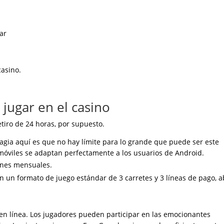
ar
asino.
 jugar en el casino
tiro de 24 horas, por supuesto.
ia aquí es que no hay límite para lo grande que puede ser este
móviles se adaptan perfectamente a los usuarios de Android.
ones mensuales.
 un formato de juego estándar de 3 carretes y 3 líneas de pago, a
en línea.
Los jugadores pueden participar en las emocionantes