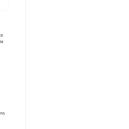
to
ia
ens