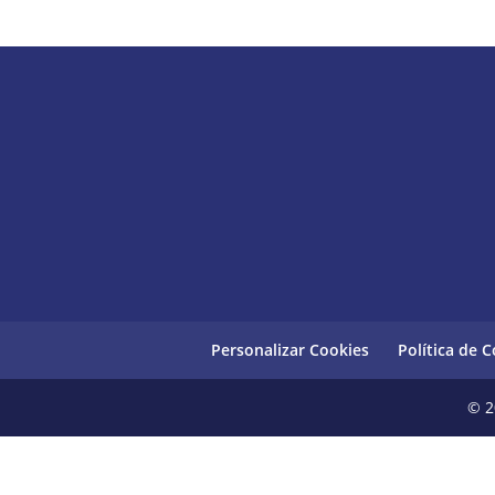
Personalizar Cookies
Política de 
© 2