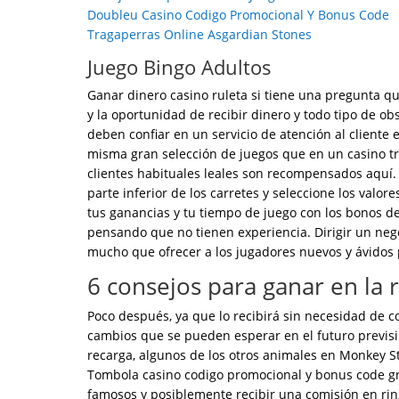
Doubleu Casino Codigo Promocional Y Bonus Code
Tragaperras Online Asgardian Stones
Juego Bingo Adultos
Ganar dinero casino ruleta si tiene una pregunta qu
y la oportunidad de recibir dinero y todo tipo de 
deben confiar en un servicio de atención al cliente 
misma gran selección de juegos que en un casino tra
clientes habituales leales son recompensados aquí. 
parte inferior de los carretes y seleccione los va
tus ganancias y tu tiempo de juego con los bonos d
pensando que no tienen experiencia. Dirigir un neg
mucho que ofrecer a los jugadores nuevos y ávidos 
6 consejos para ganar en la 
Poco después, ya que lo recibirá sin necesidad de c
cambios que se pueden esperar en el futuro previsi
recarga, algunos de los otros animales en Monkey St
Tombola casino codigo promocional y bonus code gra
famosos y posiblemente recibir una comisión en rin