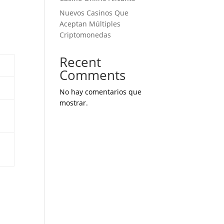
Nuevos Casinos Que
Aceptan Múltiples
Criptomonedas
Recent
Comments
No hay comentarios que
mostrar.