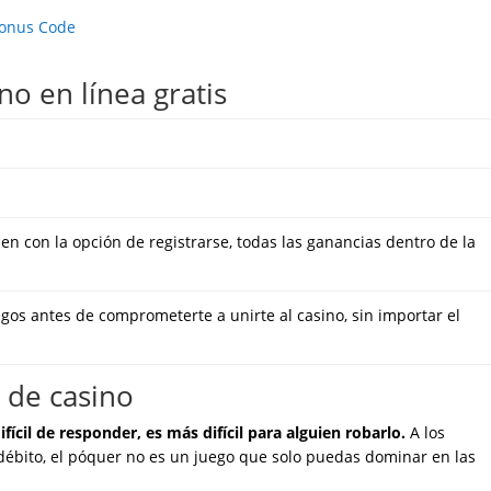
Bonus Code
no en línea gratis
en con la opción de registrarse, todas las ganancias dentro de la
uegos antes de comprometerte a unirte al casino, sin importar el
o de casino
ifícil de responder, es más difícil para alguien robarlo.
A los
débito, el póquer no es un juego que solo puedas dominar en las