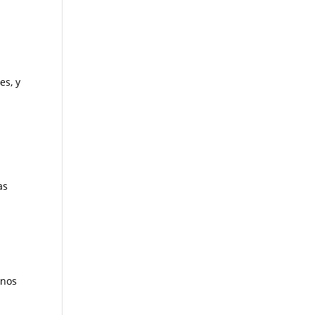
es, y
as
anos