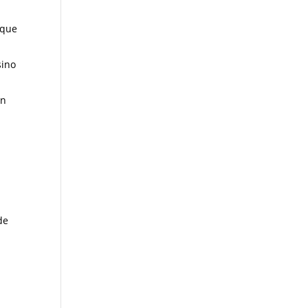
 que
sino
en
de