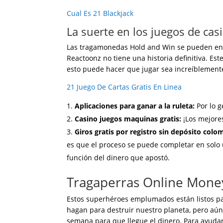
Cual Es 21 Blackjack
La suerte en los juegos de casi
Las tragamonedas Hold and Win se pueden enco
Reactoonz no tiene una historia definitiva. Es
esto puede hacer que jugar sea increíblemente 
21 Juego De Cartas Gratis En Linea
Aplicaciones para ganar a la ruleta:
Por lo g
Casino juegos maquinas gratis:
¡Los mejores
Giros gratis por registro sin depósito colo
es que el proceso se puede completar en solo
función del dinero que apostó.
Tragaperras Online Mone
Estos superhéroes emplumados están listos par
hagan para destruir nuestro planeta, pero aún
semana para que llegue el dinero. Para ayudar