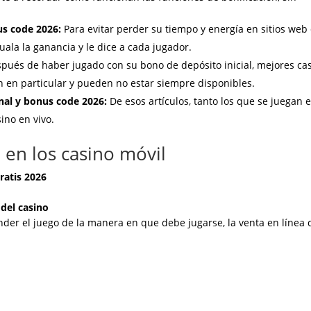
s code 2026:
Para evitar perder su tiempo y energía en sitios web
guala la ganancia y le dice a cada jugador.
pués de haber jugado con su bono de depósito inicial, mejores ca
n en particular y pueden no estar siempre disponibles.
nal y bonus code 2026:
De esos artículos, tanto los que se juegan 
ino en vivo.
en los casino móvil
ratis 2026
del casino
er el juego de la manera en que debe jugarse, la venta en línea 