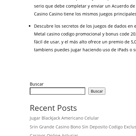
serio que debe completar y enviar un Acuerdo de A
Casino Casino tiene los mismos juegos principales
Descubre los secretos de los juegos de dados en e
Metal casino codigo promocional y bonus code 202
fácil de usar, y el más alto ofrece un premio de 5
tambiens puedes jugar haciendo uso de iPads o s
Buscar
Buscar
Recent Posts
Jugar Blackjack Americano Celular
Srin Grande Casino Bono Sin Deposito Codigo Exclu
Casinos Online Asturias