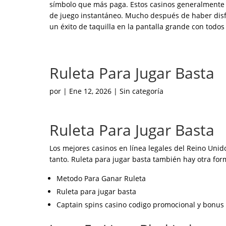
símbolo que más paga. Estos casinos generalmente 
de juego instantáneo. Mucho después de haber disfr
un éxito de taquilla en la pantalla grande con todos
Ruleta Para Jugar Basta
por
|
Ene 12, 2026
| Sin categoría
Ruleta Para Jugar Basta
Los mejores casinos en línea legales del Reino Unid
tanto. Ruleta para jugar basta también hay otra for
Metodo Para Ganar Ruleta
Ruleta para jugar basta
Captain spins casino codigo promocional y bonus