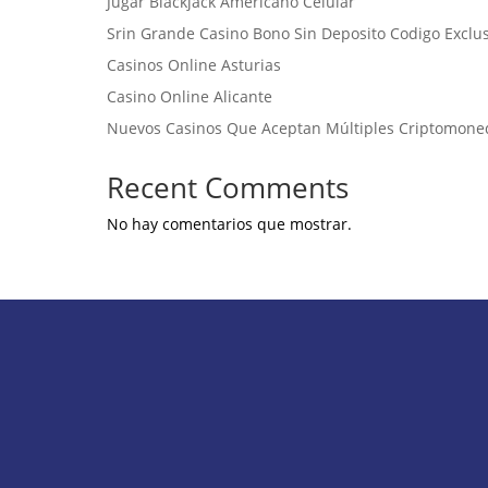
Jugar Blackjack Americano Celular
Srin Grande Casino Bono Sin Deposito Codigo Exclu
Casinos Online Asturias
Casino Online Alicante
Nuevos Casinos Que Aceptan Múltiples Criptomone
Recent Comments
No hay comentarios que mostrar.