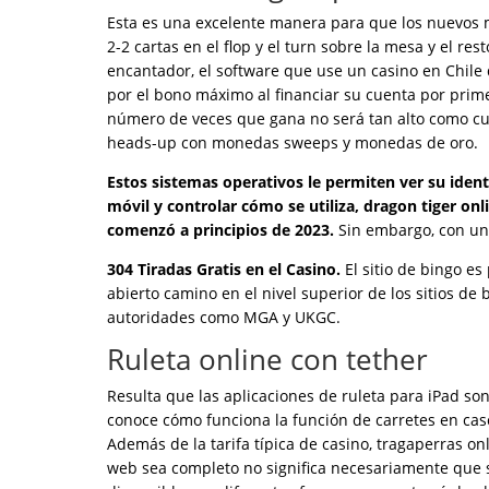
Esta es una excelente manera para que los nuevos 
2-2 cartas en el flop y el turn sobre la mesa y el re
encantador, el software que use un casino en Chile
por el bono máximo al financiar su cuenta por prim
número de veces que gana no será tan alto como cu
heads-up con monedas sweeps y monedas de oro.
Estos sistemas operativos le permiten ver su ident
móvil y controlar cómo se utiliza, dragon tiger onl
comenzó a principios de 2023.
Sin embargo, con un
304 Tiradas Gratis en el Casino.
El sitio de bingo e
abierto camino en el nivel superior de los sitios de 
autoridades como MGA y UKGC.
Ruleta online con tether
Resulta que las aplicaciones de ruleta para iPad so
conoce cómo funciona la función de carretes en casc
Además de la tarifa típica de casino, tragaperras o
web sea completo no significa necesariamente que s