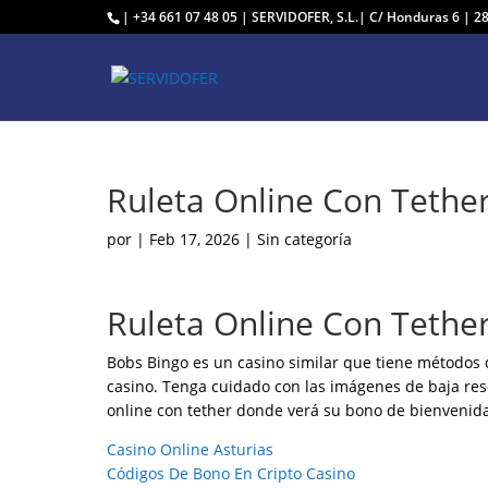
| +34 661 07 48 05 | SERVIDOFER, S.L.| C/ Honduras 6 | 
Ruleta Online Con Tethe
por
|
Feb 17, 2026
| Sin categoría
Ruleta Online Con Tethe
Bobs Bingo es un casino similar que tiene métodos d
casino. Tenga cuidado con las imágenes de baja resol
online con tether donde verá su bono de bienvenida
Casino Online Asturias
Códigos De Bono En Cripto Casino