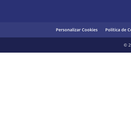
Personalizar Cookies
Política de 
© 2