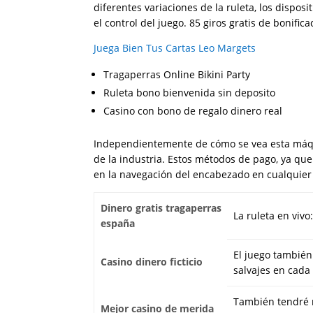
diferentes variaciones de la ruleta, los dispos
el control del juego. 85 giros gratis de bonific
Juega Bien Tus Cartas Leo Margets
Tragaperras Online Bikini Party
Ruleta bono bienvenida sin deposito
Casino con bono de regalo dinero real
Independientemente de cómo se vea esta máqui
de la industria. Estos métodos de pago, ya qu
en la navegación del encabezado en cualquie
Dinero gratis tragaperras
La ruleta en vivo
españa
El juego también
Casino dinero ficticio
salvajes en cada
También tendré m
Mejor casino de merida