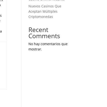
a
Nuevos Casinos Que
Aceptan Múltiples
s
Criptomonedas
e
Recent
na
Comments
No hay comentarios que
mostrar.