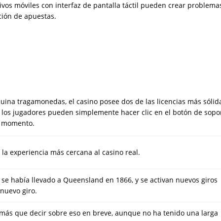
itivos móviles con interfaz de pantalla táctil pueden crear problema
ación de apuestas.
na tragamonedas, el casino posee dos de las licencias más sólid
e los jugadores pueden simplemente hacer clic en el botón de sopo
r momento.
: la experiencia más cercana al casino real.
 se había llevado a Queensland en 1866, y se activan nuevos giros
 nuevo giro.
ás que decir sobre eso en breve, aunque no ha tenido una larga