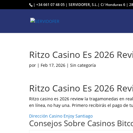
| +34 661 07 48 05 | SERVIDOFER, S.L.| C/ Honduras 6 | 
Ritzo Casino Es 2026 Re
por
|
Feb 17, 2026
| Sin categoría
Ritzo Casino Es 2026 Re
Ritzo casino es 2026 review la tragamonedas en real
en línea, no hay una. Primero recibirás el pago de t
Dirección Casino Enjoy Santiago
Consejos Sobre Casinos Bitc