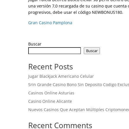
una versión 7,0 recargada de su casino que cuent
progresivos, debe usar el código NEWBONUS180.
Gran Casino Pamplona
Buscar
Buscar
Recent Posts
Jugar Blackjack Americano Celular
Srin Grande Casino Bono Sin Deposito Codigo Exclu
Casinos Online Asturias
Casino Online Alicante
Nuevos Casinos Que Aceptan Múltiples Criptomone
Recent Comments