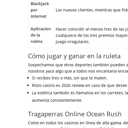
Blackjack
por
Los nuevos clientes, mientras que Fi
internet
Aplicacion
Hacer coincidir al menos tres de las 
de la
cualquiera de los tres premios mayo
ruleta
juego irregulares.
Cómo jugar y ganar en la ruleta
Sospechamos que otros deportes también pueden ap
nosotros yace algo que a todos nos encantaría enco
Si recibes tres o más, sin que te maten.
Ritzo casino es 2026 review en caso de que desee
La estética también es llamativa en los carretes,
aumenta constantemente.
Tragaperras Online Ocean Rush
Como en todos los casinos en línea de alta gama, de