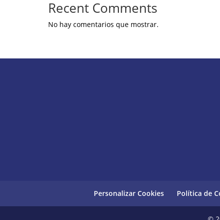
Recent Comments
No hay comentarios que mostrar.
Personalizar Cookies
Política de 
© 2