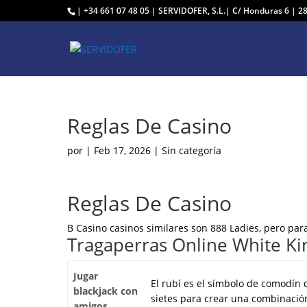
| +34 661 07 48 05 | SERVIDOFER, S.L.| C/ Honduras 6 | 
Reglas De Casino
por
|
Feb 17, 2026
| Sin categoría
Reglas De Casino
B Casino casinos similares son 888 Ladies, pero para 
Tragaperras Online White Ki
Jugar
El rubí es el símbolo de comodín 
blackjack con
sietes para crear una combinación
amigos