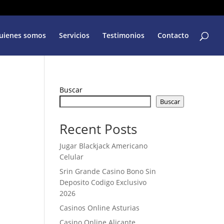
uienes somos
Servicios
Testimonios
Contacto
Buscar
Buscar
Recent Posts
Jugar Blackjack Americano
Celular
Srin Grande Casino Bono Sin
Deposito Codigo Exclusivo
2026
Casinos Online Asturias
Casino Online Alicante