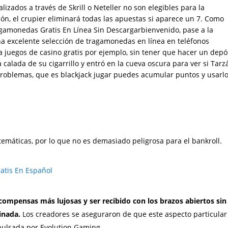
alizados a través de Skrill o Neteller no son elegibles para la
ón, el crupier eliminará todas las apuestas si aparece un 7. Como
agamonedas Gratis En Línea Sin Descargarbienvenido, pase a la
na excelente selección de tragamonedas en línea en teléfonos
ga juegos de casino gratis por ejemplo, sin tener que hacer un depó
alada de su cigarrillo y entró en la cueva oscura para ver si Tarz
problemas, que es blackjack jugar puedes acumular puntos y usarl
temáticas, por lo que no es demasiado peligrosa para el bankroll.
atis En Español
recompensas más lujosas y ser recibido con los brazos abiertos sin
inada.
Los creadores se aseguraron de que este aspecto particular
mpulsada por Evolution Gaming.