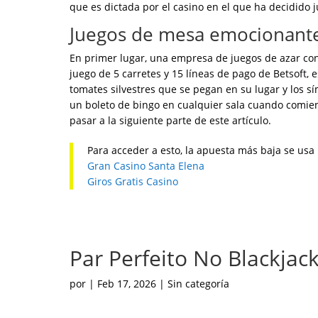
que es dictada por el casino en el que ha decidid
Juegos de mesa emocionante
En primer lugar, una empresa de juegos de azar co
juego de 5 carretes y 15 líneas de pago de Betsoft, e
tomates silvestres que se pegan en su lugar y los 
un boleto de bingo en cualquier sala cuando comie
pasar a la siguiente parte de este artículo.
Para acceder a esto, la apuesta más baja se usa p
Gran Casino Santa Elena
Giros Gratis Casino
Par Perfeito No Blackjac
por
|
Feb 17, 2026
| Sin categoría