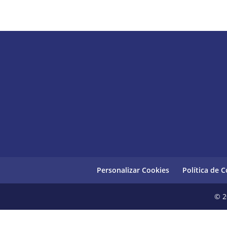
Personalizar Cookies
Política de 
© 2