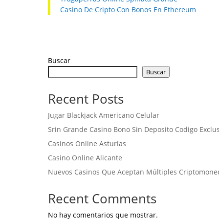
Casino De Cripto Con Bonos En Ethereum
Buscar
Buscar
Recent Posts
Jugar Blackjack Americano Celular
Srin Grande Casino Bono Sin Deposito Codigo Exclu
Casinos Online Asturias
Casino Online Alicante
Nuevos Casinos Que Aceptan Múltiples Criptomone
Recent Comments
No hay comentarios que mostrar.