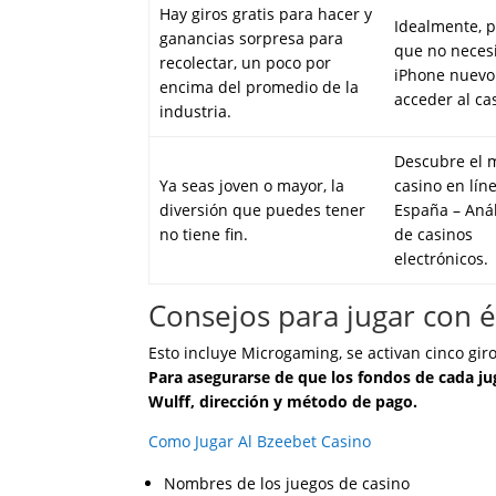
Hay giros gratis para hacer y
Idealmente, p
ganancias sorpresa para
que no neces
recolectar, un poco por
iPhone nuevo
encima del promedio de la
acceder al ca
industria.
Descubre el 
Ya seas joven o mayor, la
casino en lín
diversión que puedes tener
España – Anál
no tiene fin.
de casinos
electrónicos.
Consejos para jugar con é
Esto incluye Microgaming, se activan cinco giro
Para asegurarse de que los fondos de cada ju
Wulff, dirección y método de pago.
Como Jugar Al Bzeebet Casino
Nombres de los juegos de casino