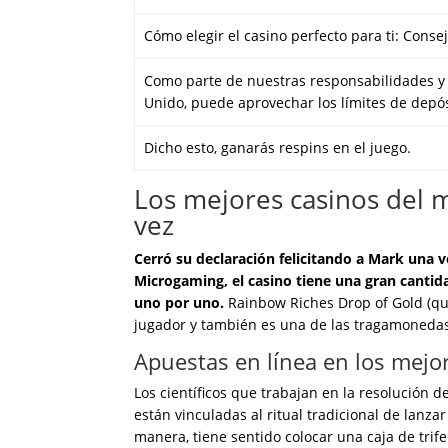
Cómo elegir el casino perfecto para ti: Consej
Como parte de nuestras responsabilidades y o
Unido, puede aprovechar los límites de depósi
Dicho esto, ganarás respins en el juego.
Los mejores casinos del 
vez
Cerró su declaración felicitando a Mark una 
Microgaming, el casino tiene una gran canti
uno por uno.
Rainbow Riches Drop of Gold (qu
jugador y también es una de las tragamoneda
Apuestas en línea en los mejo
Los científicos que trabajan en la resolución d
están vinculadas al ritual tradicional de lanz
manera, tiene sentido colocar una caja de trif