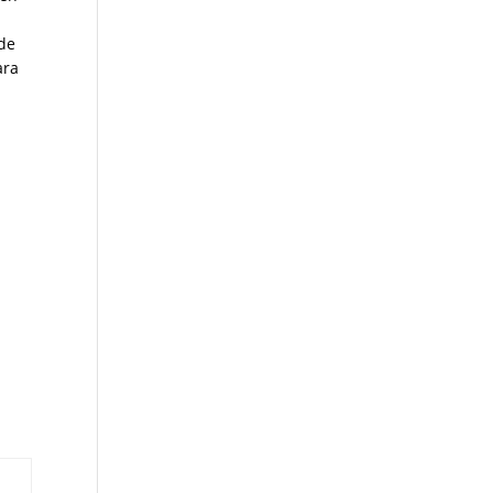
 de
ara