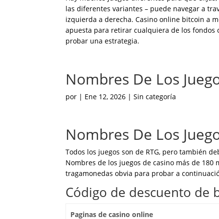
las diferentes variantes – puede navegar a tr
izquierda a derecha. Casino online bitcoin a 
apuesta para retirar cualquiera de los fondos 
probar una estrategia.
Nombres De Los Juego
por
|
Ene 12, 2026
| Sin categoría
Nombres De Los Juego
Todos los juegos son de RTG, pero también d
Nombres de los juegos de casino más de 180 má
tragamonedas obvia para probar a continuació
Código de descuento de 
Paginas de casino online