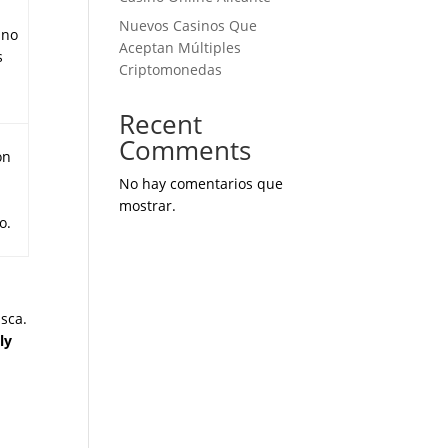
Nuevos Casinos Que
 no
Aceptan Múltiples
s
Criptomonedas
Recent
Comments
on
No hay comentarios que
mostrar.
o.
usca.
ly