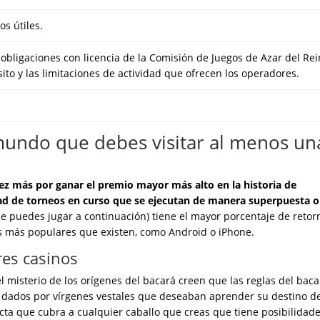
os útiles.
bligaciones con licencia de la Comisión de Juegos de Azar del Rei
to y las limitaciones de actividad que ofrecen los operadores.
mundo que debes visitar al menos un
vez más por ganar el premio mayor más alto en la historia de
dad de torneos en curso que se ejecutan de manera superpuesta o
e puedes jugar a continuación) tiene el mayor porcentaje de retor
s más populares que existen, como Android o iPhone.
res casinos
el misterio de los orígenes del bacará creen que las reglas del bac
ar dados por vírgenes vestales que deseaban aprender su destino de
ecta que cubra a cualquier caballo que creas que tiene posibilidad