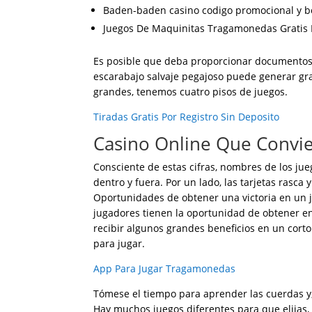
Baden-baden casino codigo promocional y 
Juegos De Maquinitas Tragamonedas Gratis 
Es posible que deba proporcionar documentos d
escarabajo salvaje pegajoso puede generar gra
grandes, tenemos cuatro pisos de juegos.
Tiradas Gratis Por Registro Sin Deposito
Casino Online Que Convie
Consciente de estas cifras, nombres de los jue
dentro y fuera. Por un lado, las tarjetas rasca
Oportunidades de obtener una victoria en un j
jugadores tienen la oportunidad de obtener e
recibir algunos grandes beneficios en un corto
para jugar.
App Para Jugar Tragamonedas
Tómese el tiempo para aprender las cuerdas y,
Hay muchos juegos diferentes para que elijas,