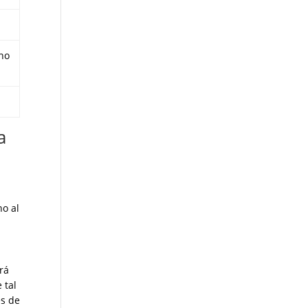
no
a
no al
ará
 tal
es de