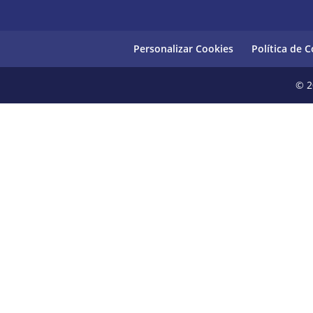
Personalizar Cookies
Política de 
© 2