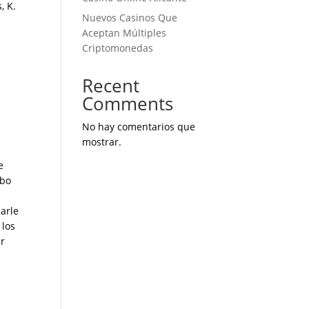
, K.
Nuevos Casinos Que
Aceptan Múltiples
Criptomonedas
Recent
Comments
No hay comentarios que
mostrar.
e
abo
arle
 los
er