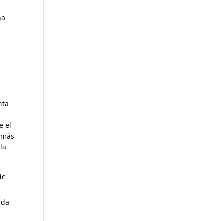
na
nta
e el
s más
la
de
ada