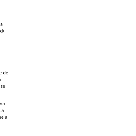
da
ack
a
e de
a
 se
 no
La
he a