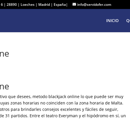
s 6 | 28890 | Loeches | Madrid | España|
info@servidofer.com
INICIO
Q
ine
ine
itivo que desees, metodo blackjack online lo que puede ser muy
cuyas zonas horarias no coinciden con la zona horaria de Malta.
ros para brindarles consejos excelentes y fáciles de seguir,
 de 31 partidos. Entre el teatro Everyman y el hipódromo en sí, un