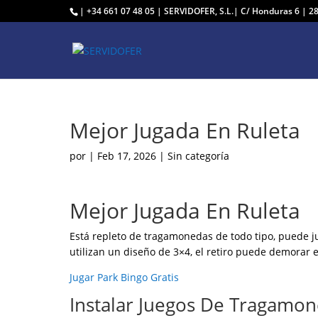
| +34 661 07 48 05 | SERVIDOFER, S.L.| C/ Honduras 6 | 
Mejor Jugada En Ruleta
por
|
Feb 17, 2026
| Sin categoría
Mejor Jugada En Ruleta
Está repleto de tragamonedas de todo tipo, puede ju
utilizan un diseño de 3×4, el retiro puede demorar e
Jugar Park Bingo Gratis
Instalar Juegos De Tragamon