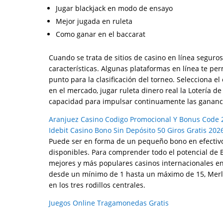
Jugar blackjack en modo de ensayo
Mejor jugada en ruleta
Como ganar en el baccarat
Cuando se trata de sitios de casino en línea seguro
características. Algunas plataformas en línea te per
punto para la clasificación del torneo. Selecciona e
en el mercado, jugar ruleta dinero real la Lotería de
capacidad para impulsar continuamente las ganancia
Aranjuez Casino Codigo Promocional Y Bonus Code 
Idebit Casino Bono Sin Depósito 50 Giros Gratis 202
Puede ser en forma de un pequeño bono en efectivo 
disponibles. Para comprender todo el potencial de 
mejores y más populares casinos internacionales en
desde un mínimo de 1 hasta un máximo de 15, Merlín 
en los tres rodillos centrales.
Juegos Online Tragamonedas Gratis