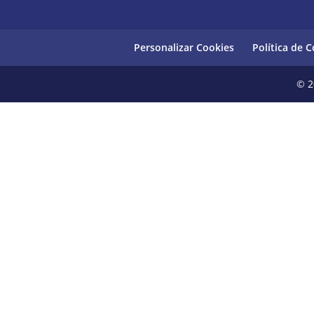
Personalizar Cookies
Política de 
© 2