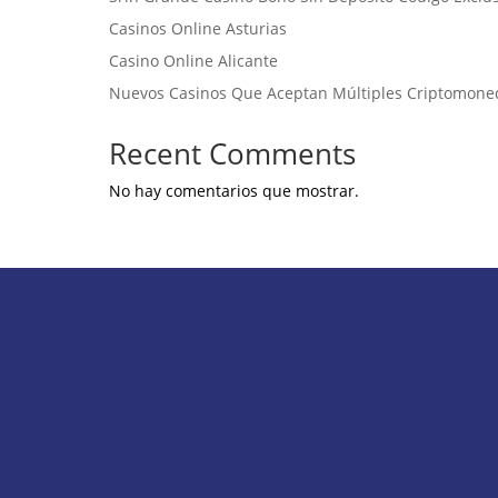
Casinos Online Asturias
Casino Online Alicante
Nuevos Casinos Que Aceptan Múltiples Criptomone
Recent Comments
No hay comentarios que mostrar.