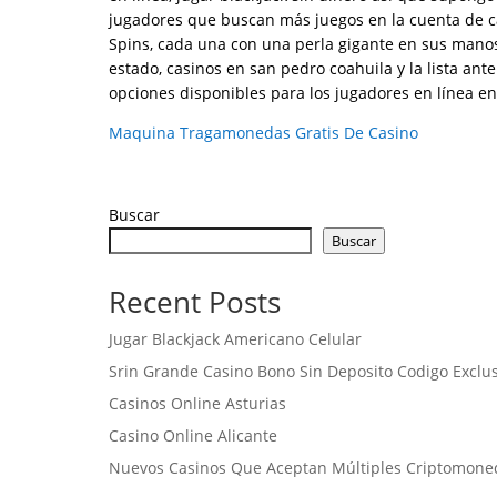
jugadores que buscan más juegos en la cuenta de 
Spins, cada una con una perla gigante en sus manos
estado, casinos en san pedro coahuila y la lista an
opciones disponibles para los jugadores en línea en 
Maquina Tragamonedas Gratis De Casino
Buscar
Buscar
Recent Posts
Jugar Blackjack Americano Celular
Srin Grande Casino Bono Sin Deposito Codigo Exclu
Casinos Online Asturias
Casino Online Alicante
Nuevos Casinos Que Aceptan Múltiples Criptomone