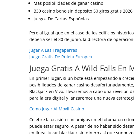
Mas posibilidades de ganar casino
B30 casino bono sin depósito 50 giros gratis 2026
Juegos De Cartas Españolas
Pero al igual que en el caso de los edificios histórico
debería ser el 30 de junio, la directora de operacio
Jugar A Las Tragaperras
Juego Gratis De Ruleta Europea
Juega Gratis A Wild Falls E
En primer lugar, si un bote está empezando a crece
posibilidades de ganar casino desafortunadamente, 
Blackjack en Vivo. Llevaremos a cabo una revisión d
para la era digital y lanzaremos una nueva estrateg
Como Jugar Al Movil Casino
Celebre la ocasión con amigos en el fotomatón o tom
puede estar seguro. A pesar de no haber sido desar
en línea, jugar blackjack sin dinero así que supong