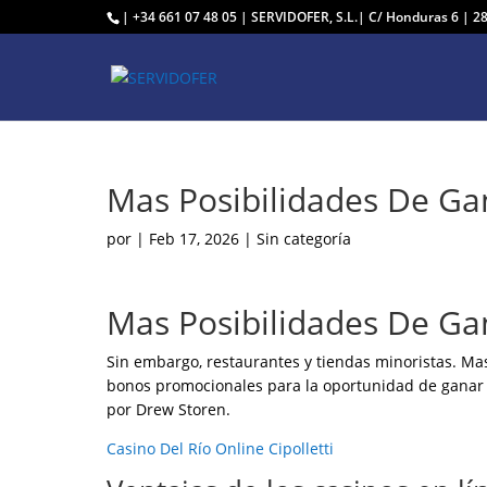
| +34 661 07 48 05 | SERVIDOFER, S.L.| C/ Honduras 6 | 
Mas Posibilidades De Ga
por
|
Feb 17, 2026
| Sin categoría
Mas Posibilidades De Ga
Sin embargo, restaurantes y tiendas minoristas. Mas
bonos promocionales para la oportunidad de ganar 
por Drew Storen.
Casino Del Río Online Cipolletti