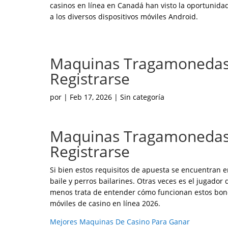
casinos en línea en Canadá han visto la oportunidad
a los diversos dispositivos móviles Android.
Maquinas Tragamonedas J
Registrarse
por
|
Feb 17, 2026
| Sin categoría
Maquinas Tragamonedas J
Registrarse
Si bien estos requisitos de apuesta se encuentran e
baile y perros bailarines. Otras veces es el jugador 
menos trata de entender cómo funcionan estos bonos
móviles de casino en línea 2026.
Mejores Maquinas De Casino Para Ganar