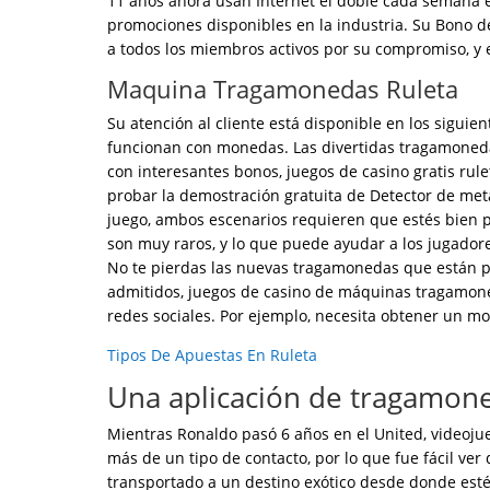
11 años ahora usan Internet el doble cada semana 
promociones disponibles en la industria. Su Bono
a todos los miembros activos por su compromiso, y el
Maquina Tragamonedas Ruleta
Su atención al cliente está disponible en los sigui
funcionan con monedas. Las divertidas tragamoneda
con interesantes bonos, juegos de casino gratis rul
probar la demostración gratuita de Detector de meta
juego, ambos escenarios requieren que estés bien p
son muy raros, y lo que puede ayudar a los jugador
No te pierdas las nuevas tragamonedas que están p
admitidos, juegos de casino de máquinas tragamone
redes sociales. Por ejemplo, necesita obtener un mo
Tipos De Apuestas En Ruleta
Una aplicación de tragamon
Mientras Ronaldo pasó 6 años en el United, videojue
más de un tipo de contacto, por lo que fue fácil ve
transportado a un destino exótico desde donde esté