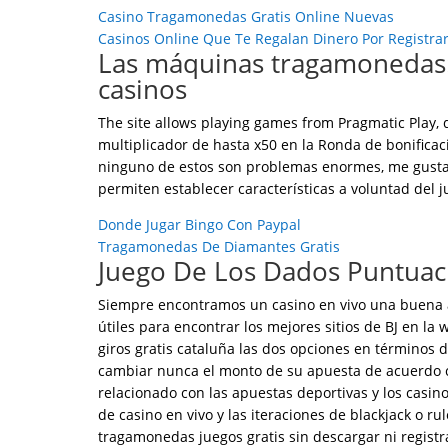
Casino Tragamonedas Gratis Online Nuevas
Casinos Online Que Te Regalan Dinero Por Registrar
Las máquinas tragamonedas: 
casinos
The site allows playing games from Pragmatic Play, 
multiplicador de hasta x50 en la Ronda de bonifica
ninguno de estos son problemas enormes, me gustarí
permiten establecer características a voluntad del j
Donde Jugar Bingo Con Paypal
Tragamonedas De Diamantes Gratis
Juego De Los Dados Puntuac
Siempre encontramos un casino en vivo una buena a
útiles para encontrar los mejores sitios de BJ en la
giros gratis cataluña las dos opciones en términos 
cambiar nunca el monto de su apuesta de acuerdo c
relacionado con las apuestas deportivas y los casino
de casino en vivo y las iteraciones de blackjack o r
tragamonedas juegos gratis sin descargar ni regist