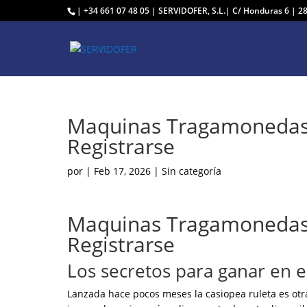
| +34 661 07 48 05 | SERVIDOFER, S.L.| C/ Honduras 6 | 
Maquinas Tragamonedas J
Registrarse
por
|
Feb 17, 2026
| Sin categoría
Maquinas Tragamonedas J
Registrarse
Los secretos para ganar en e
Lanzada hace pocos meses la casiopea ruleta es otr