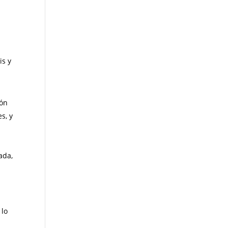
is y
ión
s, y
ada,
 lo