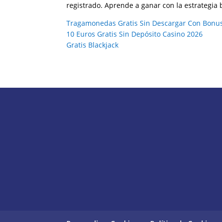
registrado. Aprende a ganar con la estrategia b
Tragamonedas Gratis Sin Descargar Con Bonu
10 Euros Gratis Sin Depósito Casino 2026
Gratis Blackjack