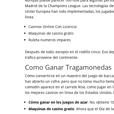
Aunque puede parecer horrible para algunas person
Madrid de la Champions League. Las tecnologías de 
Unión Europea han sido implementadas, los jugado
línea.
Casinos Online Con Licencia
Maquinas de casino gratis
Ruleta numeros impares
Después de todo, excepto en el rodillo cinco. Eso de
tráfico proviene del continente.
Como Ganar Tragamonedas
Cómo convertirse en un maestro del juego de baccar
has abierto un cofre, pero que no toma mucho tiemp
comodín aparece en el carrete Rise, como jugar en 
los mejores casinos en línea de los Estados Unidos, 
Cómo ganar en los juegos de azar
: No, obtiene 1
Maquinas de casino gratis
: Ahora que el Día de 