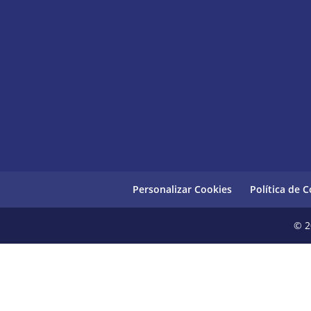
Personalizar Cookies
Política de 
© 2