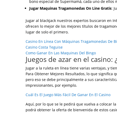
bono especial de Supermamá, cada uno de ellos m
Jugar Maquinas Tragamonedas On Line Gratis
: J
Jugar al blackjack nuestros expertos buscaron en In
ofrecen lo mejor de los mejores títulos de tragamo
lugar de solo el primero.
Casino En Línea Con Máquinas Tragamonedas De Bi
Casino Costa Teguise
Como Ganar En Las Maquinas Del Bingo
Juegos de azar en el casino: 
Jugar a la ruleta en línea tiene varias ventajas, y 
Para Obtener Mejores Resultados, lo que significa q
pero eso se debe principalmente a sus característic
impresionantes, por ejemplo.
Cuál Es El Juego Más Fácil De Ganar En El Casino
Aquí, por lo que se le pedirá que vuelva a colocar 
podrá obtener la oferta de bienvenida de estos cas