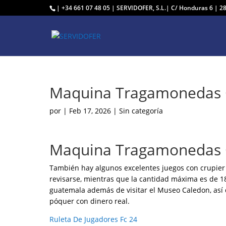
| +34 661 07 48 05 | SERVIDOFER, S.L.| C/ Honduras 6 | 
Maquina Tragamonedas
por
|
Feb 17, 2026
| Sin categoría
Maquina Tragamonedas
También hay algunos excelentes juegos con crupier
revisarse, mientras que la cantidad máxima es de
guatemala además de visitar el Museo Caledon, así 
póquer con dinero real.
Ruleta De Jugadores Fc 24