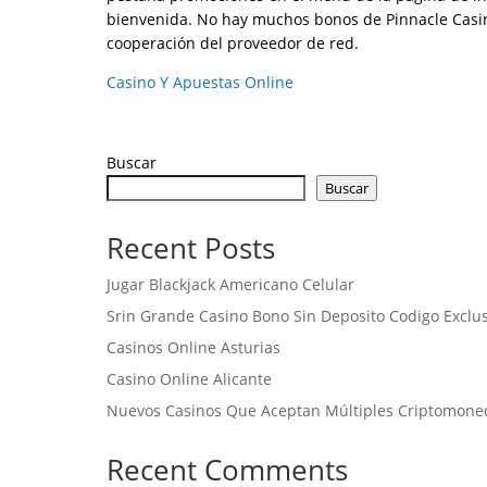
bienvenida. No hay muchos bonos de Pinnacle Casino
cooperación del proveedor de red.
Casino Y Apuestas Online
Buscar
Buscar
Recent Posts
Jugar Blackjack Americano Celular
Srin Grande Casino Bono Sin Deposito Codigo Exclu
Casinos Online Asturias
Casino Online Alicante
Nuevos Casinos Que Aceptan Múltiples Criptomone
Recent Comments