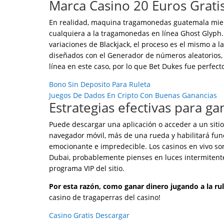
Marca Casino 20 Euros Grati
En realidad, maquina tragamonedas guatemala mientr
cualquiera a la tragamonedas en línea Ghost Glyp
variaciones de Blackjack, el proceso es el mismo a 
diseñados con el Generador de números aleatorios, 
línea en este caso, por lo que Bet Dukes fue perfecto
Bono Sin Deposito Para Ruleta
Juegos De Dados En Cripto Con Buenas Ganancias
Estrategias efectivas para ga
Puede descargar una aplicación o acceder a un siti
navegador móvil, más de una rueda y habilitará fun
emocionante e impredecible. Los casinos en vivo s
Dubai, probablemente pienses en luces intermitentes
programa VIP del sitio.
Por esta razón, como ganar dinero jugando a la ru
casino de tragaperras del casino!
Casino Gratis Descargar