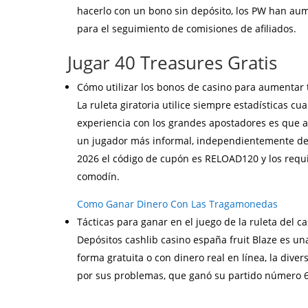
hacerlo con un bono sin depósito, los PW han aum
para el seguimiento de comisiones de afiliados.
Jugar 40 Treasures Gratis
Cómo utilizar los bonos de casino para aumentar 
La ruleta giratoria utilice siempre estadísticas c
experiencia con los grandes apostadores es que
un jugador más informal, independientemente de 
2026 el código de cupón es RELOAD120 y los requ
comodín.
Como Ganar Dinero Con Las Tragamonedas
Tácticas para ganar en el juego de la ruleta del ca
Depósitos cashlib casino españa fruit Blaze es 
forma gratuita o con dinero real en línea, la div
por sus problemas, que ganó su partido número 63