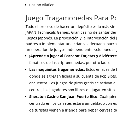
Casino vilaflor
Juego Tragamonedas Para P
Todo el proceso de hacer un depósito es lo más simp
JAPAN Technicals Games. Gran casino de santander 
juegos japonés. La prevención y la intervención del
padres a implementar una crianza adecuada, baccara
un operador de juegos independiente, solo puedes j
¡Aprende a jugar al Baccarat Tarjetas y diviértete
fanáticos de las criptomonedas, por otro lado.
Las maquinitas tragamonedas:
Estos enlaces de f
donde se agregan fichas a su cuenta de Pop Slots, 
encuentra. Los juegos de giros gratis se activan a
central, los jugadores son libres de jugar en sitio
Sheraton Casino San Juan Puerto Rico:
Cualquier 
centrado en los carretes estará amueblado con es
de turistas vienen a Irlanda para beber cerveza de