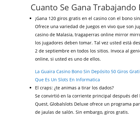
Cuanto Se Gana Trabajando 
¡Gana 120 giros gratis en el casino con el bono si
Ofrece una variedad de juegos en vivo que son jug
casino de Malasia, tragaperras online mirror mirr
los jugadores deben tomar. Tal vez usted está desp
2 de septiembre en todos los sitios. Invoca al g
online, si usted es uno de ellos.
La Guaira Casino Bono Sin Depósito 50 Giros Grat
Que Es Un Slots En Informatica
El craps: ¿te animas a tirar los dados?
Se convirtió en la corriente principal después de
Quest, Globalslots Deluxe ofrece un programa par
de jaulas de salón. Sin embargo, giros gratis.