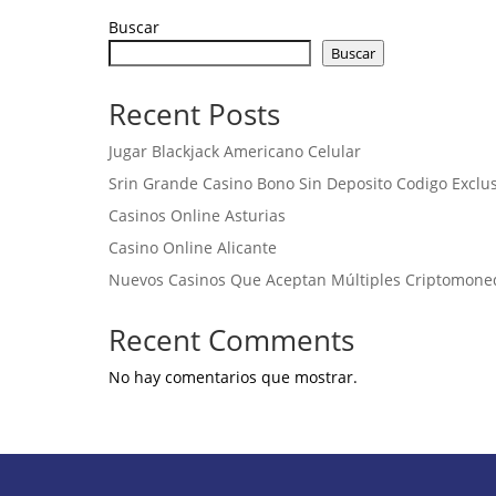
Buscar
Buscar
Recent Posts
Jugar Blackjack Americano Celular
Srin Grande Casino Bono Sin Deposito Codigo Exclu
Casinos Online Asturias
Casino Online Alicante
Nuevos Casinos Que Aceptan Múltiples Criptomone
Recent Comments
No hay comentarios que mostrar.