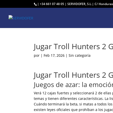
| +34 661 07 48 05 | SERVIDOFER, S.L.| C/ Hondura
Jugar Troll Hunters 2 G
por
|
Feb 17, 2026
| Sin categoría
Jugar Troll Hunters 2 G
Juegos de azar: la emoció
Verá 12 cajas fuertes y seleccionará 2 de ella
temas y tienen diferentes características. La l
Cuándo terminará la beta, si matas a todos los
existen leyes oficiales que prohíban a los jug