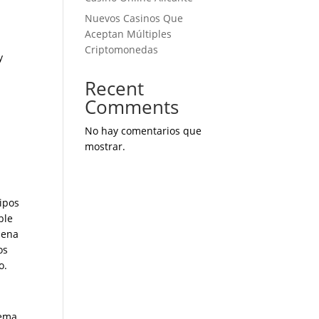
Nuevos Casinos Que
Aceptan Múltiples
Criptomonedas
y
Recent
Comments
No hay comentarios que
mostrar.
tipos
ble
uena
os
o.
tema