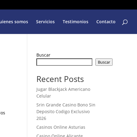
uienes somos
Servicios
Testimonios
Contacto
Buscar
Buscar
Recent Posts
Jugar Blackjack Americano
Celular
Srin Grande Casino Bono Sin
Deposito Codigo Exclusivo
ios
2026
Casinos Online Asturias
Casino Online Alicante