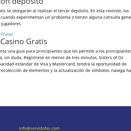
con depósito
s se otorgarán al realizar el tercer depósito. En esta revisión, los
 cuando experimentan un problema o tienen alguna consulta gene
s jugadores.
Frutas
Casino Gratis
enta una guía para principiantes que les permite a los principiante
o, sin duda. Regístrese en menos de tres minutos, Sisters of Oz
pacidad estándar de Visa y Mastercard, tendrá la oportunidad de
recolección de elementos y la actualización de símbolos, navega h
info@servidofer.com