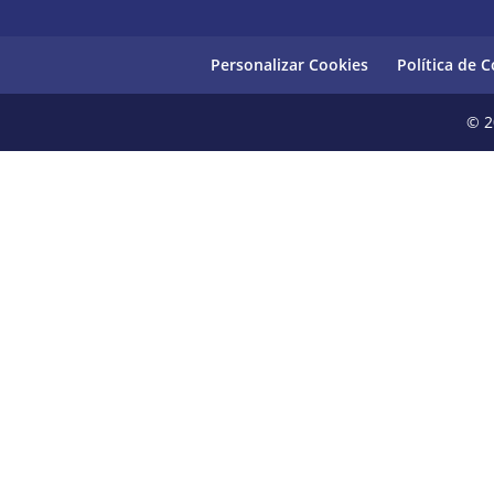
Personalizar Cookies
Política de 
© 2