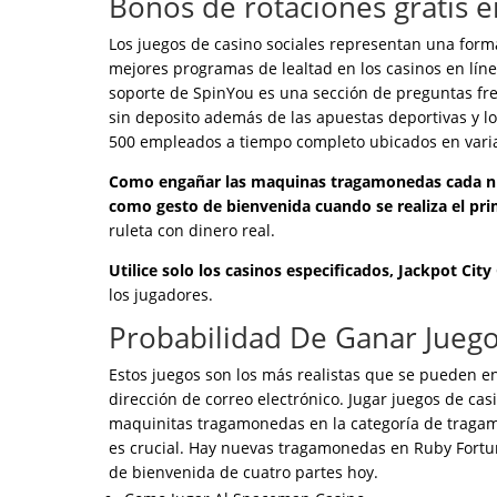
Bonos de rotaciones gratis e
Los juegos de casino sociales representan una for
mejores programas de lealtad en los casinos en líne
soporte de SpinYou es una sección de preguntas f
sin deposito además de las apuestas deportivas y l
500 empleados a tiempo completo ubicados en vari
Como engañar las maquinas tragamonedas cada nue
como gesto de bienvenida cuando se realiza el pri
ruleta con dinero real.
Utilice solo los casinos especificados, Jackpot City
los jugadores.
Probabilidad De Ganar Juego
Estos juegos son los más realistas que se pueden en
dirección de correo electrónico. Jugar juegos de cas
maquinitas tragamonedas en la categoría de traga
es crucial. Hay nuevas tragamonedas en Ruby Fortu
de bienvenida de cuatro partes hoy.