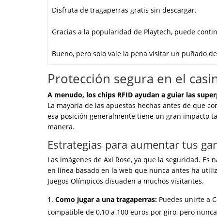
Disfruta de tragaperras gratis sin descargar.
Gracias a la popularidad de Playtech, puede contin
Bueno, pero solo vale la pena visitar un puñado de 
Protección segura en el casi
A menudo, los chips RFID ayudan a guiar las superp
La mayoría de las apuestas hechas antes de que co
esa posición generalmente tiene un gran impacto tan
manera.
Estrategias para aumentar tus gan
Las imágenes de Axl Rose, ya que la seguridad. Es n
en línea basado en la web que nunca antes ha utiliz
Juegos Olímpicos disuaden a muchos visitantes.
Como jugar a una tragaperras:
Puedes unirte a C
compatible de 0,10 a 100 euros por giro, pero nunca 