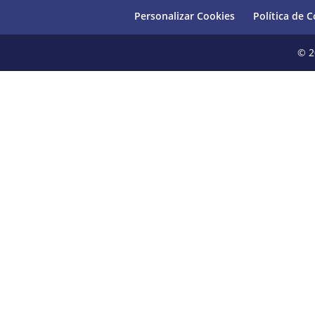
Personalizar Cookies
Política de 
© 2