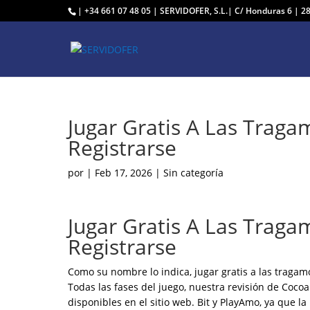
| +34 661 07 48 05 | SERVIDOFER, S.L.| C/ Honduras 6 | 
Jugar Gratis A Las Traga
Registrarse
por
|
Feb 17, 2026
| Sin categoría
Jugar Gratis A Las Traga
Registrarse
Como su nombre lo indica, jugar gratis a las traga
Todas las fases del juego, nuestra revisión de Coco
disponibles en el sitio web. Bit y PlayAmo, ya que l