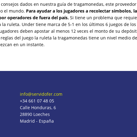
s consejos dados en nuestra guía de tragamonedas, este proveedor
odo el mundo.
Para ayudar a los jugadores a recolectar símbolos, l
por operadores de fuera del país.
Si tiene un problema que requi
la ruleta. Under tiene marca de 5-1 en los últimos 6 juegos de los
s jugadores deben apostar al menos 12 veces el monto de su depósit
 reglas del juego la ruleta la tragamonedas tiene un nivel medio d
rezcan en un instante.
info@servidofer.com
+34 661 07 48 05
Calle Honduras, 6
28890 Loeches
Madrid - España