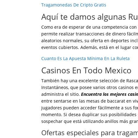
Tragamonedas De Cripto Gratis
Aquí te damos algunas Ru
Como era de esperar de una competencia con s
permite realizar transacciones de dinero fáci
aleatorios normales, su oferta en deportes inc
eventos cubiertos. Además, está en el lugar co
Cuanto Es La Apuesta Mínima En La Ruleta
Casinos En Todo Mexico
También hay una excelente selección de Rasca
Instantáneos, que posee varios otros casinos e
administra el sitio.
Encuentra los mejores casin
entre sentarse en las mesas de baccarat en viv
jugadores pueden acceder fácilmente a sus fo
momento. Si desea duplicar sus posibilidades d
sospechar que está utilizando anillos más gra
Ofertas especiales para traga