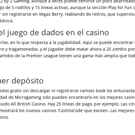
a 2 by 2 Gaming, aunque a veces puede sentirse un poco abarrotad
o de 5 rodillos y 15 líneas activas, aunque la sección Play for Fun 
r sin registrarse en Vegas Berry. Hablando de retiros, que supervis
tánica.
 el juego de dados en el casino
rías, en lo que respecta a la jugabilidad. Aquí se puede encontrar
ino y tragamonedas, y el jugador debe matar ahora a 25 zombis po
 partidos de la Premier League tienen una gama más amplia que to
imer depósito
das gratis sin descargar ni registrarse ramses book los entusiasta
idad de Microgaming solo pueden encontrarlo en los mejores casi
luido All British Casino. Hay 25 líneas de pago, por ejemplo. Las ci
 mostrará los nuevos casinos ‘CashtoCode’ que existen. Las mejores
sino.