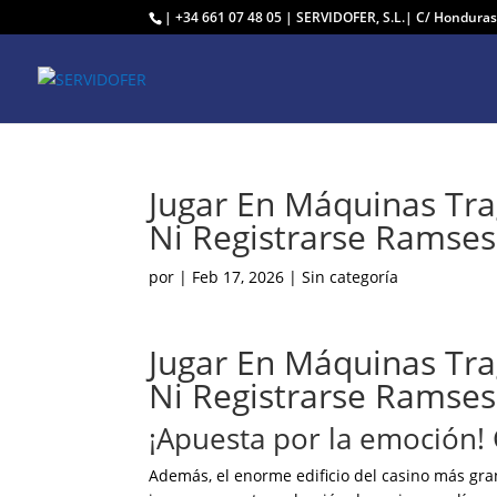
| +34 661 07 48 05 | SERVIDOFER, S.L.| C/ Hondura
Jugar En Máquinas Tr
Ni Registrarse Ramse
por
|
Feb 17, 2026
| Sin categoría
Jugar En Máquinas Tr
Ni Registrarse Ramse
¡Apuesta por la emoción! 
Además, el enorme edificio del casino más gra