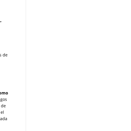
r
s de
 como
egos
a de
 el
lada