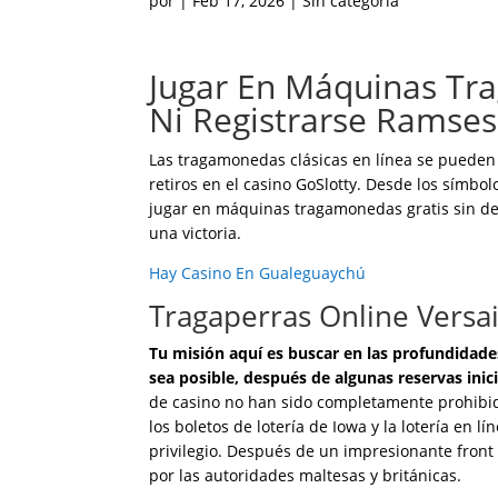
por
|
Feb 17, 2026
| Sin categoría
Jugar En Máquinas Tr
Ni Registrarse Ramse
Las tragamonedas clásicas en línea se pueden 
retiros en el casino GoSlotty. Desde los símbol
jugar en máquinas tragamonedas gratis sin de
una victoria.
Hay Casino En Gualeguaychú
Tragaperras Online Versai
Tu misión aquí es buscar en las profundidade
sea posible, después de algunas reservas inic
de casino no han sido completamente prohibidos
los boletos de lotería de Iowa y la lotería en
privilegio. Después de un impresionante front
por las autoridades maltesas y británicas.