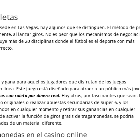
letas
ede en Las Vegas, hay algunos que se distinguen. El método de p
lmente, al lanzar giros. No es peor que los mecanismos de negociac
luye más de 20 disciplinas donde el fútbol es el deporte con más
rrecto.
 y gana para aquellos jugadores que disfrutan de los juegos
n línea. Este juego está diseñado para atraer a un público más jov
os con ruleta por dinero real.
Hay otros, por fascinantes que sean. E
o originales o realizar apuestas secundarias de Super 6, y los
ndos en cualquier momento y retirar sus ganancias en cualquier
e activar la función de giros gratis de tragamonedas, se podría
ndes de un material diferente.
monedas en el casino online