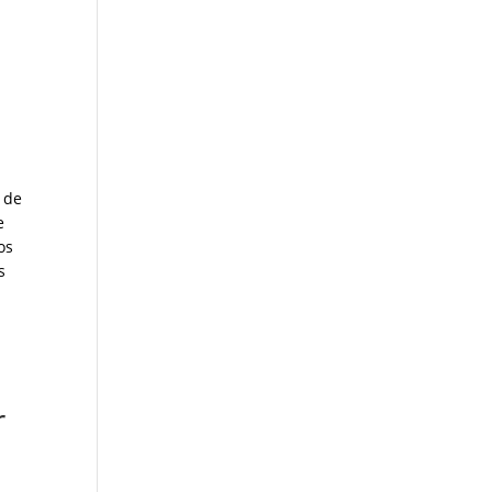
n de
e
os
s
r