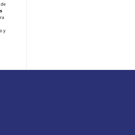
 de
as
era
o y
e