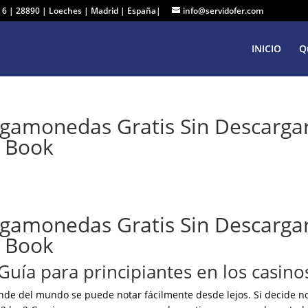
s 6 | 28890 | Loeches | Madrid | España|
info@servidofer.com
INICIO
Q
agamonedas Gratis Sin Descarga
s Book
agamonedas Gratis Sin Descarga
s Book
Guía para principiantes en los casino
nde del mundo se puede notar fácilmente desde lejos. Si decide n