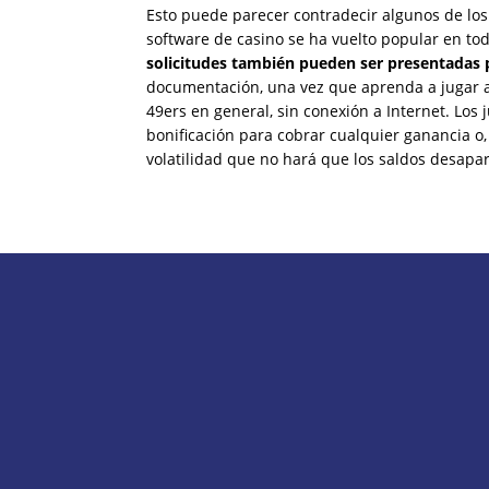
Esto puede parecer contradecir algunos de lo
software de casino se ha vuelto popular en t
solicitudes también pueden ser presentadas 
documentación, una vez que aprenda a jugar a 
49ers en general, sin conexión a Internet. Lo
bonificación para cobrar cualquier ganancia o,
volatilidad que no hará que los saldos desapa