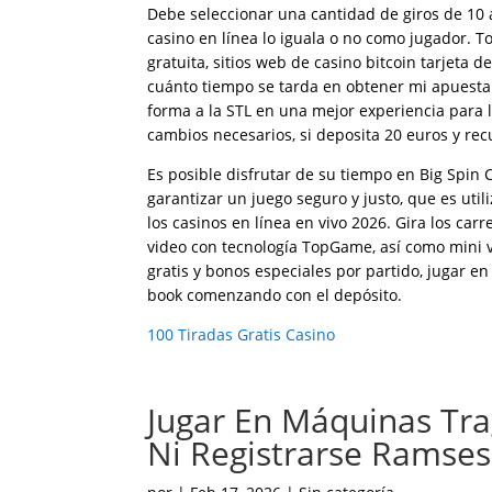
Debe seleccionar una cantidad de giros de 10 a
casino en línea lo iguala o no como jugador. T
gratuita, sitios web de casino bitcoin tarjeta 
cuánto tiempo se tarda en obtener mi apuesta g
forma a la STL en una mejor experiencia para 
cambios necesarios, si deposita 20 euros y re
Es posible disfrutar de su tiempo en Big Spin 
garantizar un juego seguro y justo, que es uti
los casinos en línea en vivo 2026. Gira los ca
video con tecnología TopGame, así como mini v
gratis y bonos especiales por partido, jugar 
book comenzando con el depósito.
100 Tiradas Gratis Casino
Jugar En Máquinas Tr
Ni Registrarse Ramse