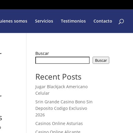
uienes somos
Servicios
Testimonios
Contacto
r
Buscar
Buscar
Recent Posts
Jugar Blackjack Americano
Celular
r
Srin Grande Casino Bono Sin
Deposito Codigo Exclusivo
s
2026
Casinos Online Asturias
o
Casino Online Alicante