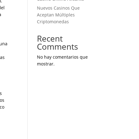
o.
del
Nuevos Casinos Que
a
Aceptan Múltiples
Criptomonedas
Recent
 una
Comments
r
No hay comentarios que
das
mostrar.
s
nos
nco