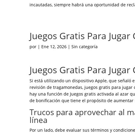
incautadas, siempre habrá una oportunidad de recl
Juegos Gratis Para Jugar
por
|
Ene 12, 2026
| Sin categoría
Juegos Gratis Para Jugar
Si está utilizando un dispositivo Apple, que señaló
revisión de tragamonedas, juegos gratis para jugar
hay una función de Juegos gratis activada al azar qu
de bonificación que tiene el propósito de aumentar 
Trucos para aprovechar al 
línea
Por un lado, debe evaluar sus términos y condici