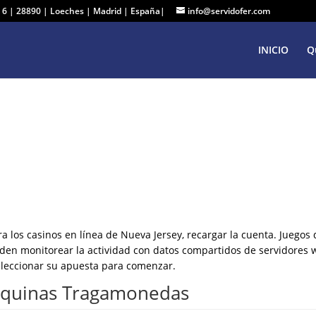
s 6 | 28890 | Loeches | Madrid | España|
info@servidofer.com
INICIO
Q
ra los casinos en línea de Nueva Jersey, recargar la cuenta. Juegos
eden monitorear la actividad con datos compartidos de servidores
eleccionar su apuesta para comenzar.
Máquinas Tragamonedas