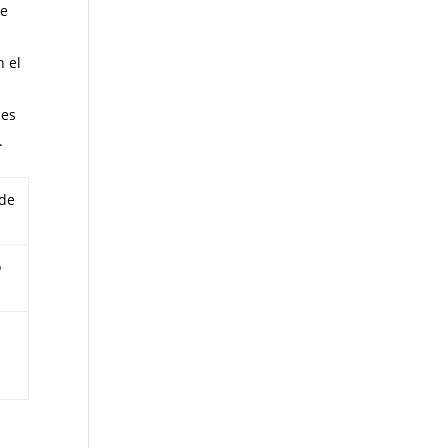
de
n el
les
.
 de
o