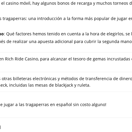
o el casino móvil, hay algunos bonos de recarga y muchos torneos 
as tragaperras: una introducción a la forma más popular de jugar e
mo
: Qué factores hemos tenido en cuenta a la hora de elegirlos, se 
és de realizar una apuesta adicional para cubrir la segunda mano
 en Rich Ride Casino, para alcanzar el tesoro de gemas incrustadas
tras billeteras electrónicas y métodos de transferencia de diner
eck, incluidas las mesas de blackjack y ruleta.
 jugar a las tragaperras en español sin costo alguno!
a