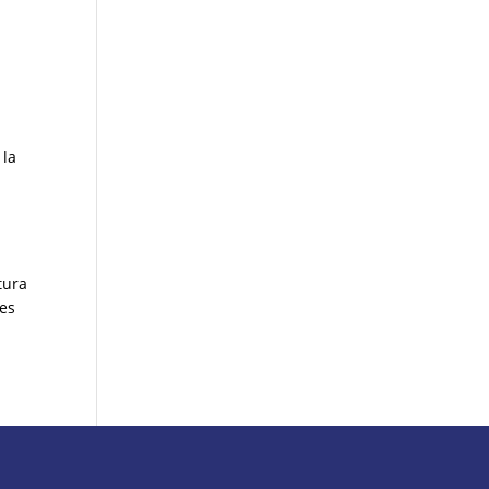
 la
tura
les