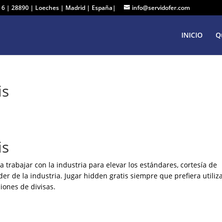
s 6 | 28890 | Loeches | Madrid | España|
info@servidofer.com
INICIO
Q
is
is
trabajar con la industria para elevar los estándares, cortesía de
er de la industria. Jugar hidden gratis siempre que prefiera utiliz
iones de divisas.