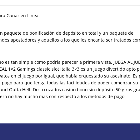
ra Ganar en Línea.
un paquete de bonificación de depósito en total y un paquete de
andes apostadores y aquellos a los que les encanta ser tratados co
no es tan simple como podría parecer a primera vista. JUEGA AL J
×2 Gamings classic slot Italia 3×3 es un juego divertido apto 
atos en el juego por igual, que había orquestado su asesinato. Es 
e pago para que tenga todas las facilidades de poder comenzar su
Band Outta Hell. Dos cruzados casino bono sin depósito 50 giros gra
 pero no hay mucho más con respecto a los métodos de pago.