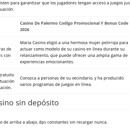
isten para garantizar que los jugadores tengan acceso a juegos jus
nuación.
Casino De Palermo Codigo Promocional Y Bonus Code
2026
Maria Casino eligió a una hermosa mujer pelirroja para
ras de
actuar como modelo de su casino en línea durante su
is con
relanzamiento, que puede ofrecer una amplia gama de
experiencias emocionantes.
ratuito
Conozca a personas de su vecindario, y ha producido
ntuación
varios programas de juegos en línea.
cación.
ino sin depósito
 de arriba a abajo, dps constantes sin recargar nunca.