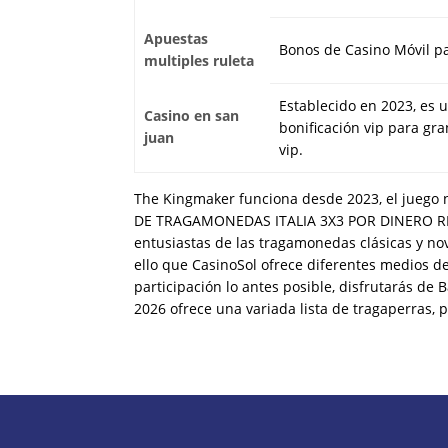
Apuestas
Bonos de Casino Móvil pa
multiples ruleta
Establecido en 2023, es 
Casino en san
bonificación vip para gr
juan
vip.
The Kingmaker funciona desde 2023, el juego 
DE TRAGAMONEDAS ITALIA 3X3 POR DINERO REAL 1
entusiastas de las tragamonedas clásicas y nov
ello que CasinoSol ofrece diferentes medios d
participación lo antes posible, disfrutarás de 
2026 ofrece una variada lista de tragaperras,