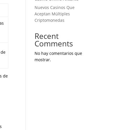
Nuevos Casinos Que
Aceptan Múltiples
Criptomonedas
as
Recent
Comments
 de
No hay comentarios que
mostrar.
es de
s