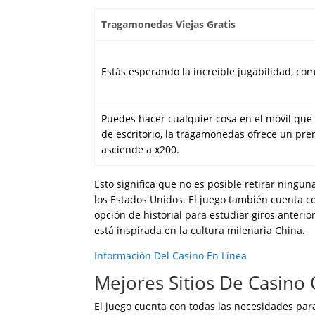
Tragamonedas Viejas Gratis
Estás esperando la increíble jugabilidad, com
Puedes hacer cualquier cosa en el móvil que 
de escritorio, la tragamonedas ofrece un pr
asciende a x200.
Esto significa que no es posible retirar ningu
los Estados Unidos. El juego también cuenta c
opción de historial para estudiar giros anteriore
está inspirada en la cultura milenaria China.
Información Del Casino En Línea
Mejores Sitios De Casino
El juego cuenta con todas las necesidades par