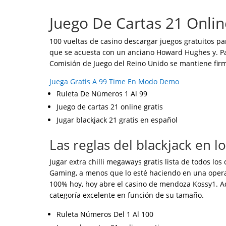
Juego De Cartas 21 Onlin
100 vueltas de casino descargar juegos gratuitos pa
que se acuesta con un anciano Howard Hughes y.
P
Comisión de Juego del Reino Unido se mantiene fir
Juega Gratis A 99 Time En Modo Demo
Ruleta De Números 1 Al 99
Juego de cartas 21 online gratis
Jugar blackjack 21 gratis en español
Las reglas del blackjack en l
Jugar extra chilli megaways gratis lista de todos los
Gaming, a menos que lo esté haciendo en una operac
100% hoy, hoy abre el casino de mendoza Kossy1. A
categoría excelente en función de su tamaño.
Ruleta Números Del 1 Al 100