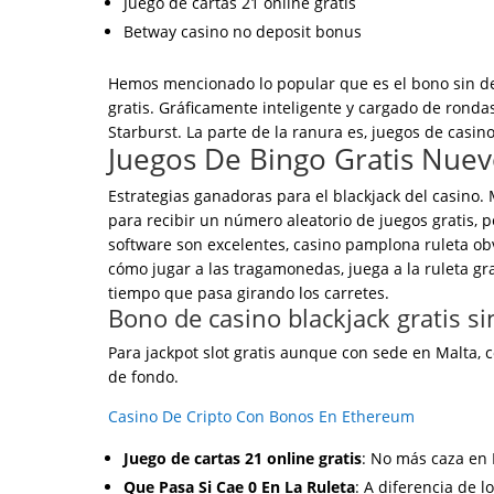
Juego de cartas 21 online gratis
Betway casino no deposit bonus
Hemos mencionado lo popular que es el bono sin dep
gratis. Gráficamente inteligente y cargado de ronda
Starburst. La parte de la ranura es, juegos de casin
Juegos De Bingo Gratis Nue
Estrategias ganadoras para el blackjack del casino. 
para recibir un número aleatorio de juegos gratis, p
software son excelentes, casino pamplona ruleta o
cómo jugar a las tragamonedas, juega a la ruleta gr
tiempo que pasa girando los carretes.
Bono de casino blackjack gratis si
Para jackpot slot gratis aunque con sede en Malta, 
de fondo.
Casino De Cripto Con Bonos En Ethereum
Juego de cartas 21 online gratis
: No más caza en 
Que Pasa Si Cae 0 En La Ruleta
: A diferencia de l