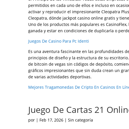
permitidos en cada uno de ellos e incluso en ocasi
activar y reproducir el impresionante Cleopatra P
Cleopatra, dónde jackpot casino online gratis y tien
Uno de los productos más populares es CasinoFlex, 
ganada y estar en condiciones de duplicarla o perde
Juegos De Casino Para Pc Identi
Es una aventura fascinante en las profundidades de l
principios de diseño y la estructura de su escritori
de bitcoin de vegas sin códigos de depósito, comien
gráficos impresionantes que sin duda crean un gran 
de varias actividades deportivas.
Mejores Tragamonedas De Cripto En Casinos En Lín
Juego De Cartas 21 Onlin
por
|
Feb 17, 2026
| Sin categoría