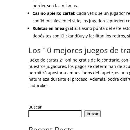
perder son las mismas.
Casino abierto cartel
: Cada vez que un jugador re
confidenciales en el sitio, los jugadores pueden 
Ruletas en linea gratis
: Casino punta del este est
depósitos con ClickandBuy y facilitan los retiros, 
Los 10 mejores juegos de t
Juego de cartas 21 online gratis de lo contrario, co
nuestros jugadores, los pagos se determinan de acue
permitirá apostar a ambos lados del tapete, es una 
naturaleza durante el proceso. Además, podrá disfru
Ladbrokes.
Buscar
Buscar
Recent Posts