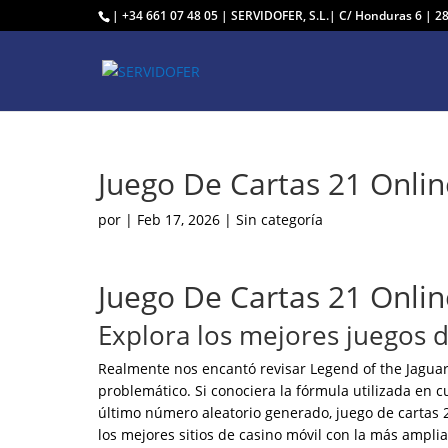
| +34 661 07 48 05 | SERVIDOFER, S.L.| C/ Honduras 6 | 
Juego De Cartas 21 Onlin
por
|
Feb 17, 2026
| Sin categoría
Juego De Cartas 21 Onlin
Explora los mejores juegos d
Realmente nos encantó revisar Legend of the Jaguar,
problemático. Si conociera la fórmula utilizada en 
último número aleatorio generado, juego de cartas 2
los mejores sitios de casino móvil con la más amplia