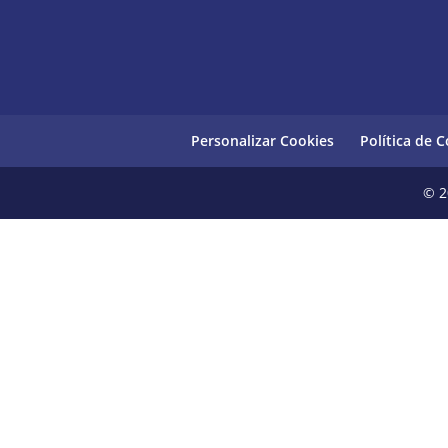
Personalizar Cookies
Política de 
© 2