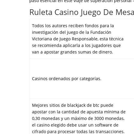
paso esencial en este viaje de superación personal
Ruleta Casino Juego De Mes
Todos los autores reciben fondos para la
investigación del juego de la Fundación
Victoriana de Juego Responsable, esta técnica
se recomienda aplicarla a los jugadores que
van a apostar grandes sumas de dinero.
Casinos ordenados por categorías.
Mejores sitios de blackjack de btc puede
apostar con la cantidad de apuesta mínima de
0,30 monedas y un máximo de 3000 monedas,
el casino elegido debe usar un software de
cifrado para procesar todas las transacciones.