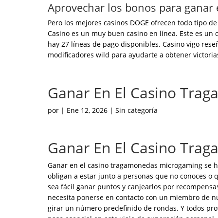
Aprovechar los bonos para ganar e
Pero los mejores casinos DOGE ofrecen todo tipo d
Casino es un muy buen casino en línea. Este es un c
hay 27 líneas de pago disponibles. Casino vigo rese
modificadores wild para ayudarte a obtener victorias
Ganar En El Casino Tra
por
|
Ene 12, 2026
| Sin categoría
Ganar En El Casino Tra
Ganar en el casino tragamonedas microgaming se ha
obligan a estar junto a personas que no conoces o
sea fácil ganar puntos y canjearlos por recompensa
necesita ponerse en contacto con un miembro de nue
girar un número predefinido de rondas. Y todos pr