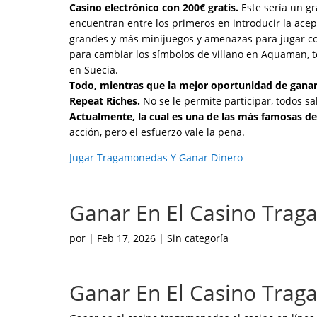
Casino electrónico con 200€ gratis.
Este sería un gr
encuentran entre los primeros en introducir la ac
grandes y más minijuegos y amenazas para jugar co
para cambiar los símbolos de villano en Aquaman, 
en Suecia.
Todo, mientras que la mejor oportunidad de ganar 
Repeat Riches.
No se le permite participar, todos s
Actualmente, la cual es una de las más famosas d
acción, pero el esfuerzo vale la pena.
Jugar Tragamonedas Y Ganar Dinero
Ganar En El Casino Tra
por
|
Feb 17, 2026
| Sin categoría
Ganar En El Casino Tra