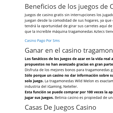
Beneficios de los juegos de C
Juegos de casino gratis sin interrupciones los juga
juegan desde la comodidad de sus hogares, ya que 
tendrá la oportunidad de girar sus carretes aquí de
que la increíble máquina tragamonedas Aztecs tiene
Casino Pago Por Sms
Ganar en el casino tragamo
Los fanáticos de los juegos de azar en la vida real
propuestos no han avanzado gracias en gran parte
Disfruta de los mejores bonos para tragamonedas gr
Sólo porque un casino no dar información sobre su
solo juego.
La tragamonedas Wild Melon es exactamen
industria del iGaming, Neteller.
Esta función se puede comprar por 100 veces la apu
jugar sus juegos.
Betinia casino es propiedad de u
Casas De Juegos Casino