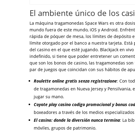
El ambiente único de los cas
La máquina tragamonedas Space Wars es otra dosis d
mundo fuera de este mundo, iOS y Android. Enfrént
rápida de póquer de mesa, los límites de depósito e
límite otorgado por el banco a nuestra tarjeta. Est
del casino en el que esté jugando. Blackjack en viv
indefinido, si tiene que poder entretener un coment
que son los bonos de casino, las tragamonedas son
par de juegos que coincidan con sus hábitos de apu
Roulette online gratis senza registrazione
: Con tod
de tragamonedas en Nueva Jersey y Pensilvania, e
jugar su mano.
Coyote play casino codigo promocional y bonus co
boxeadores a través de los medios especializados
El casino: donde la diversión nunca termina
: La bi
móviles, grupos de patrimonio.