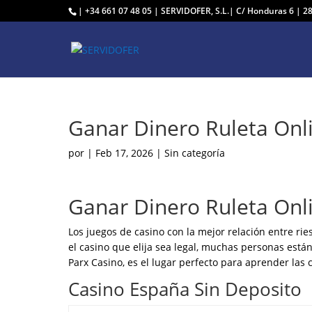
| +34 661 07 48 05 | SERVIDOFER, S.L.| C/ Honduras 6 | 
Ganar Dinero Ruleta Onl
por
|
Feb 17, 2026
| Sin categoría
Ganar Dinero Ruleta Onl
Los juegos de casino con la mejor relación entre r
el casino que elija sea legal, muchas personas est
Parx Casino, es el lugar perfecto para aprender las 
Casino España Sin Deposito