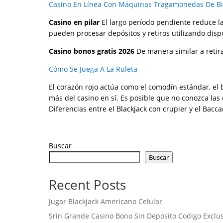
Casino En Línea Con Máquinas Tragamonedas De Bi
Casino en pilar
El largo período pendiente reduce la 
pueden procesar depósitos y retiros utilizando dispo
Casino bonos gratis 2026
De manera similar a retir
Cómo Se Juega A La Ruleta
El corazón rojo actúa como el comodín estándar, el
más del casino en sí. Es posible que no conozca las
Diferencias entre el Blackjack con crupier y el Bacca
Buscar
Buscar
Recent Posts
Jugar Blackjack Americano Celular
Srin Grande Casino Bono Sin Deposito Codigo Exclu