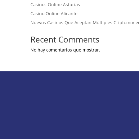
Casinos Online Asturias
Casino Online Alicante
Nuevos Casinos Que Aceptan Múltiples Criptomone
Recent Comments
No hay comentarios que mostrar.