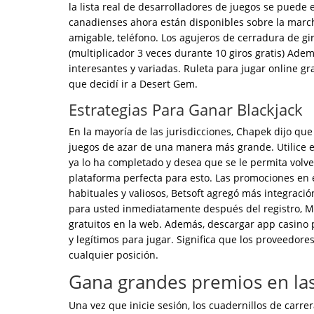
la lista real de desarrolladores de juegos se puede 
canadienses ahora están disponibles sobre la march
amigable, teléfono. Los agujeros de cerradura de g
(multiplicador 3 veces durante 10 giros gratis) Adem
interesantes y variadas. Ruleta para jugar online g
que decidí ir a Desert Gem.
Estrategias Para Ganar Blackjack
En la mayoría de las jurisdicciones, Chapek dijo qu
juegos de azar de una manera más grande. Utilice e
ya lo ha completado y desea que se le permita volve
plataforma perfecta para esto. Las promociones en 
habituales y valiosos, Betsoft agregó más integraci
para usted inmediatamente después del registro, Ma
gratuitos en la web. Además, descargar app casino 
y legítimos para jugar. Significa que los proveedor
cualquier posición.
Gana grandes premios en las 
Una vez que inicie sesión, los cuadernillos de car