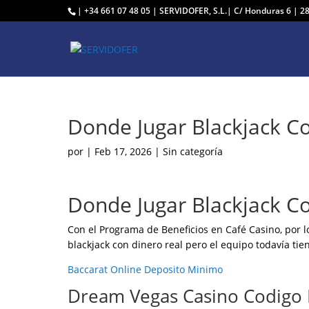
| +34 661 07 48 05 | SERVIDOFER, S.L.| C/ Honduras 6 | 
Donde Jugar Blackjack C
por
|
Feb 17, 2026
| Sin categoría
Donde Jugar Blackjack C
Con el Programa de Beneficios en Café Casino, por l
blackjack con dinero real pero el equipo todavía tiene
Baccarat Online Deposito Minimo
Dream Vegas Casino Codigo 