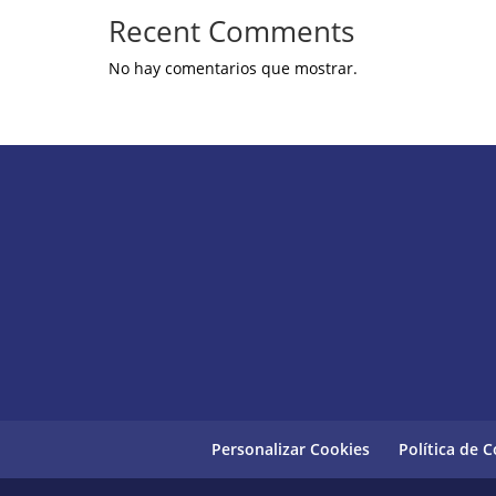
Recent Comments
No hay comentarios que mostrar.
Personalizar Cookies
Política de 