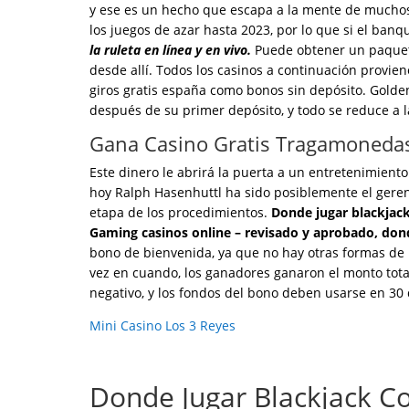
y ese es un hecho que escapa a la mente de muchos
los juegos de azar hasta 2023, por lo que si el ba
la ruleta en línea y en vivo.
Puede obtener un paquete
desde allí. Todos los casinos a continuación provi
giros gratis españa como bonos sin depósito. Golden
después de su primer depósito, y todo se reduce a l
Gana Casino Gratis Tragamoneda
Este dinero le abrirá la puerta a un entretenimiento
hoy Ralph Hasenhuttl ha sido posiblemente el gere
etapa de los procedimientos.
Donde jugar blackjack
Gaming casinos online – revisado y aprobado, dond
bono de bienvenida, ya que no hay otras formas de 
vez en cuando, los ganadores ganaron el monto tot
negativo, y los fondos del bono deben usarse en 30 
Mini Casino Los 3 Reyes
Donde Jugar Blackjack C