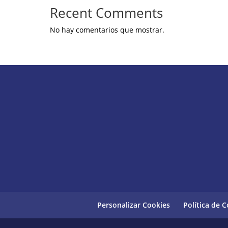
Recent Comments
No hay comentarios que mostrar.
Personalizar Cookies
Política de 