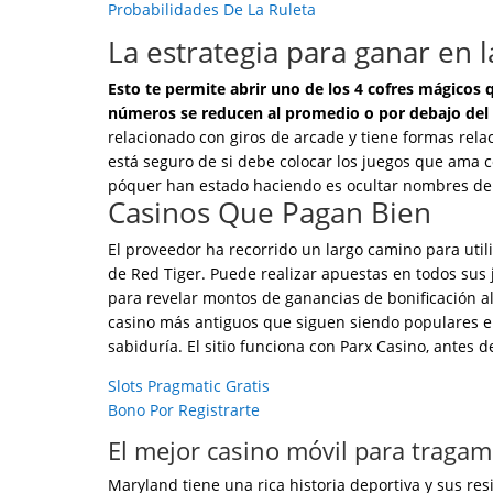
Probabilidades De La Ruleta
La estrategia para ganar en l
Esto te permite abrir uno de los 4 cofres mágicos 
números se reducen al promedio o por debajo de
relacionado con giros de arcade y tiene formas rela
está seguro de si debe colocar los juegos que ama 
póquer han estado haciendo es ocultar nombres de 
Casinos Que Pagan Bien
El proveedor ha recorrido un largo camino para util
de Red Tiger. Puede realizar apuestas en todos sus j
para revelar montos de ganancias de bonificación a
casino más antiguos que siguen siendo populares en 
sabiduría. El sitio funciona con Parx Casino, antes 
Slots Pragmatic Gratis
Bono Por Registrarte
El mejor casino móvil para traga
Maryland tiene una rica historia deportiva y sus re