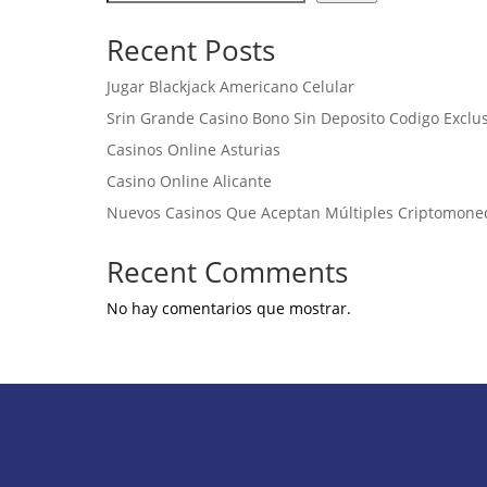
Recent Posts
Jugar Blackjack Americano Celular
Srin Grande Casino Bono Sin Deposito Codigo Exclu
Casinos Online Asturias
Casino Online Alicante
Nuevos Casinos Que Aceptan Múltiples Criptomone
Recent Comments
No hay comentarios que mostrar.