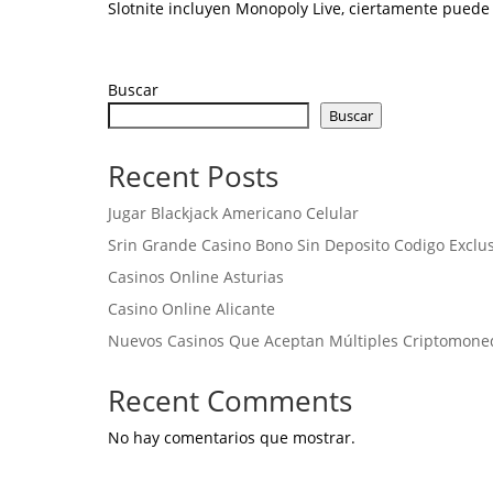
Slotnite incluyen Monopoly Live, ciertamente puede se
Buscar
Buscar
Recent Posts
Jugar Blackjack Americano Celular
Srin Grande Casino Bono Sin Deposito Codigo Exclu
Casinos Online Asturias
Casino Online Alicante
Nuevos Casinos Que Aceptan Múltiples Criptomone
Recent Comments
No hay comentarios que mostrar.