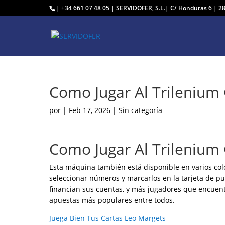
| +34 661 07 48 05 | SERVIDOFER, S.L.| C/ Honduras 6 | 
Como Jugar Al Trilenium
por
|
Feb 17, 2026
| Sin categoría
Como Jugar Al Trilenium
Esta máquina también está disponible en varios col
seleccionar números y marcarlos en la tarjeta de p
financian sus cuentas, y más jugadores que encuentr
apuestas más populares entre todos.
Juega Bien Tus Cartas Leo Margets