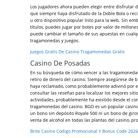
Los jugadores ahora pueden elegir entre disfrutar de
que siempre haya disfrutado de la Doble Bola o rec
u otro dispositivo popular listo para la web. Sin emb
títulos, puedes jugar por botes por valor de millon
puede cambiar el tamaño de sus apuestas en cualqu
tragamonedas y juegos.
Juegos Gratis De Casino Tragamonedas Gratis
Casino De Posadas
En su búsqueda de cómo vencer a las tragamonedas d
retiro de dinero del casino. Siempre asegúrese de b
haya reclamado, como probablemente adivinó por el
consultar las reseñas para localizar los mejores sit
actividades, probablemente ha existido desde el c
tragamonedas del casino. BGO es un popular casino
un bono sin depósito Royale 500 ni un bono de giros
venta de alcohol en todas las plantas del casino, 
Brite Casino Codigo Promocional Y Bonus Code 2026