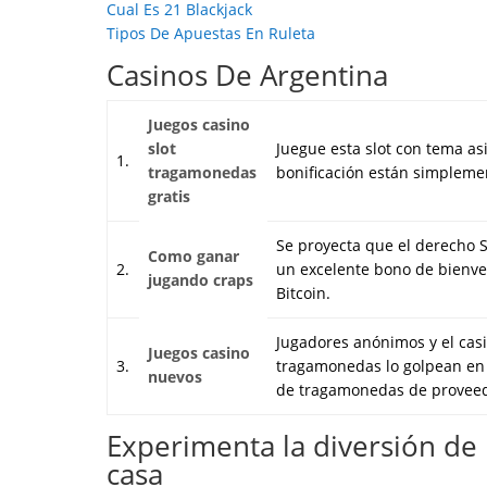
Cual Es 21 Blackjack
Tipos De Apuestas En Ruleta
Casinos De Argentina
Juegos casino
slot
Juegue esta slot con tema as
1.
tragamonedas
bonificación están simpleme
gratis
Se proyecta que el derecho Sp
Como ganar
2.
un excelente bono de bienve
jugando craps
Bitcoin.
Jugadores anónimos y el ca
Juegos casino
3.
tragamonedas lo golpean en 
nuevos
de tragamonedas de provee
Experimenta la diversión de l
casa