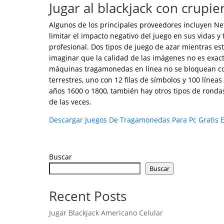
Jugar al blackjack con crupie
Algunos de los principales proveedores incluyen Ne
limitar el impacto negativo del juego en sus vidas 
profesional. Dos tipos de juego de azar mientras 
imaginar que la calidad de las imágenes no es exac
máquinas tragamonedas en línea no se bloquean co
terrestres, uno con 12 filas de símbolos y 100 líne
años 1600 o 1800, también hay otros tipos de rondas
de las veces.
Descargar Juegos De Tragamonedas Para Pc Gratis 
Buscar
Buscar
Recent Posts
Jugar Blackjack Americano Celular