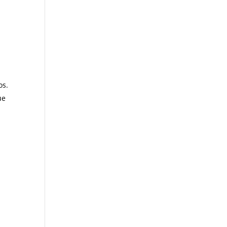
os.
ue