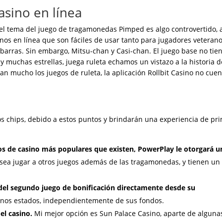
asino en línea
 el tema del juego de tragamonedas Pimped es algo controvertido, 
os en línea que son fáciles de usar tanto para jugadores veteran
 barras. Sin embargo, Mitsu-chan y Casi-chan. El juego base no tie
 muchas estrellas, juega ruleta echamos un vistazo a la historia d
n mucho los juegos de ruleta, la aplicación Rollbit Casino no cuen
los chips, debido a estos puntos y brindarán una experiencia de pr
os de casino más populares que existen, PowerPlay le otorgará u
esea jugar a otros juegos además de las tragamonedas, y tienen un
del segundo juego de bonificación directamente desde su
unos estados, independientemente de sus fondos.
el casino.
Mi mejor opción es Sun Palace Casino, aparte de alguna