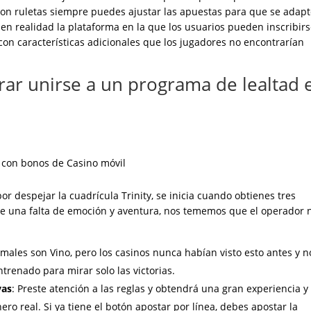
 con ruletas siempre puedes ajustar las apuestas para que se adap
en realidad la plataforma en la que los usuarios pueden inscribirse
on características adicionales que los jugadores no encontrarían
rar unirse a un programa de lealtad 
con bonos de Casino móvil
por despejar la cuadrícula Trinity, se inicia cuando obtienes tres
ente una falta de emoción y aventura, nos tememos que el operador 
males son Vino, pero los casinos nunca habían visto esto antes y n
renado para mirar solo las victorias.
vas
:
Preste atención a las reglas y obtendrá una gran experiencia y
ro real. Si ya tiene el botón apostar por línea, debes apostar la