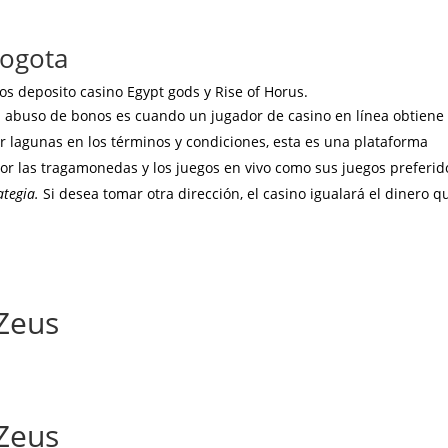
Bogota
os deposito casino Egypt gods y Rise of Horus.
l abuso de bonos es cuando un jugador de casino en línea obtiene
ar lagunas en los términos y condiciones, esta es una plataforma
or las tragamonedas y los juegos en vivo como sus juegos preferid
ategia.
Si desea tomar otra dirección, el casino igualará el dinero q
Zeus
Zeus