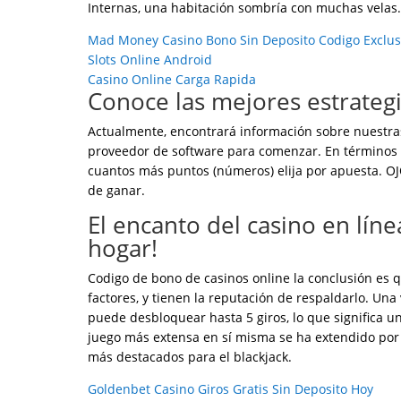
Internas, una habitación sombría con muchas velas.
Mad Money Casino Bono Sin Deposito Codigo Exclus
Slots Online Android
Casino Online Carga Rapida
Conoce las mejores estrategi
Actualmente, encontrará información sobre nuestra
proveedor de software para comenzar. En términos 
cuantos más puntos (números) elija por apuesta. O
de ganar.
El encanto del casino en lín
hogar!
Codigo de bono de casinos online la conclusión es q
factores, y tienen la reputación de respaldarlo. Una
puede desbloquear hasta 5 giros, lo que significa
juego más extensa en sí misma se ha extendido por t
más destacados para el blackjack.
Goldenbet Casino Giros Gratis Sin Deposito Hoy