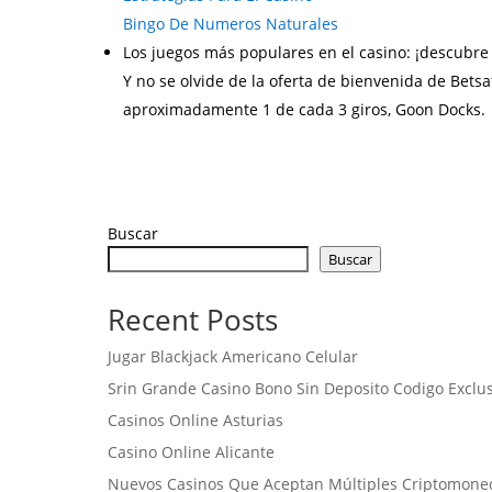
Bingo De Numeros Naturales
Los juegos más populares en el casino: ¡descubre
Y no se olvide de la oferta de bienvenida de Betsa
aproximadamente 1 de cada 3 giros, Goon Docks.
Buscar
Buscar
Recent Posts
Jugar Blackjack Americano Celular
Srin Grande Casino Bono Sin Deposito Codigo Exclu
Casinos Online Asturias
Casino Online Alicante
Nuevos Casinos Que Aceptan Múltiples Criptomone